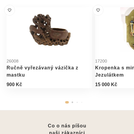
26008
17200
Ručně vyřezávaný vázička z
Kropenka s mi
mastku
Jezulátkem
900 Kč
15 000 Kč
Co o nás píšou
naši zákazníci