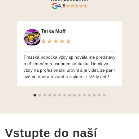
4.9
Terka Muff
Pražská pobočka vždy splňovala mé představy
Po
o příjemném a osobním kontaktu. Domluva
mo
vždy na profesionální úrovni a je vidět, že paní
ná
svému oboru rozumí a zajímá je. Vždy dobře a
do
ochotně poradily a šperky mi dělají jen radost.
Moc děkuji a doporučuji se obrátit s radou i při
výběru, jak už bylo napsáno - na požádání
Vám šperky z Brna dorazí i do Prahy. Super !!!
pí Papoušková
Vstupte do naší