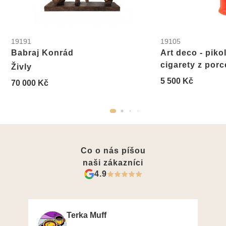
19191
19105
Babraj Konrád
Art deco - piko
cigarety z por
Živly
5 500 Kč
70 000 Kč
Co o nás píšou
naši zákazníci
4.9
Terka Muff