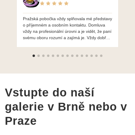
Pražská pobočka vždy splňovala mé představy
Po
o příjemném a osobním kontaktu. Domluva
mo
vždy na profesionální úrovni a je vidět, že paní
ná
svému oboru rozumí a zajímá je. Vždy dobře a
do
ochotně poradily a šperky mi dělají jen radost.
Moc děkuji a doporučuji se obrátit s radou i při
výběru, jak už bylo napsáno - na požádání
Vám šperky z Brna dorazí i do Prahy. Super !!!
pí Papoušková
Vstupte do naší
galerie v Brně nebo v
Praze