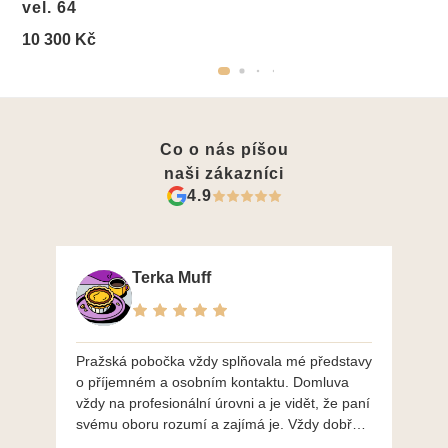
vel. 64
10 300 Kč
Co o nás píšou
naši zákazníci
4.9
Terka Muff
Pražská pobočka vždy splňovala mé představy
Po
o příjemném a osobním kontaktu. Domluva
mo
vždy na profesionální úrovni a je vidět, že paní
ná
svému oboru rozumí a zajímá je. Vždy dobře a
do
ochotně poradily a šperky mi dělají jen radost.