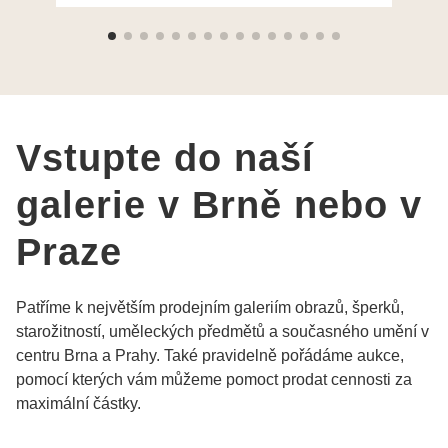
Moc děkuji a doporučuji se obrátit s radou i při
výběru, jak už bylo napsáno - na požádání
Vám šperky z Brna dorazí i do Prahy. Super !!!
pí Papoušková
Vstupte do naší
galerie v Brně nebo v
Praze
Patříme k největším prodejním galeriím obrazů, šperků,
starožitností, uměleckých předmětů a současného umění v
centru Brna a Prahy. Také pravidelně pořádáme aukce,
pomocí kterých vám můžeme pomoct prodat cennosti za
maximální částky.