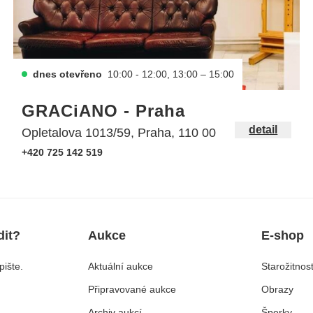
dnes otevřeno
10:00 - 12:00, 13:00 – 15:00
GRACiANO - Praha
detail
Opletalova 1013/59, Praha, 110 00
+420 725 142 519
dit?
Aukce
E-shop
ište.
Aktuální aukce
Starožitnost
Připravované aukce
Obrazy
Archiv aukcí
Šperky