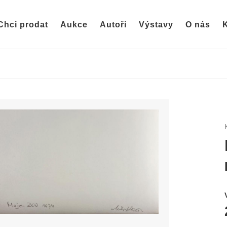
Chci prodat
Aukce
Autoři
Výstavy
O nás
K