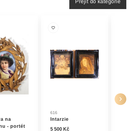
Přejít do kategorie
616
2291
ra na
Intarzie
Dře
nu - portét
rám
5 500 Kč