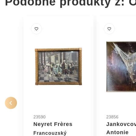
Podobné produkty z: O
23590
23856
Neyret Frères
Jankovco
Antonie
Francouzský