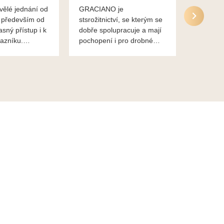
vělé jednání od
GRACIANO je
Služby g
 především od
stsrožitnictví, se kterým se
jsou po 
asný přístup i k
dobře spolupracuje a mají
nadstand
azníku.
pochopení i pro drobné
ěkuje,
chaotické jednání svvých
lavsa
klientů za což jim patří
dík...