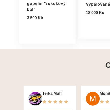
gobelín "rokokový
Vypalovaná
bál"
18 000 Kč
3 500 Kč
C
Terka Muff