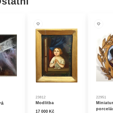
statní
23812
22951
vá
Modlitba
Miniatu
porcelá
17 000 Kč