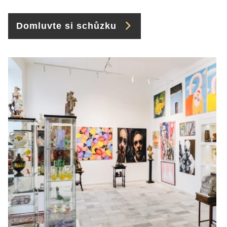
Domluvte si schůzku