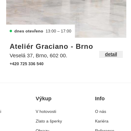
dnes otevřeno
13:00 – 17:00
Ateliér Graciano - Brno
detail
Veselá 37, Brno, 602 00.
+420 725 336 540
Výkup
Info
i
V hotovosti
O nás
Zlato a šperky
Kariéra
Obrazy
Reference