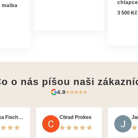
chlapce
 malba
3 500 Kč
o o nás píšou
naši zákazní
4.9
Monika Fischerova
Ctirad Prokes