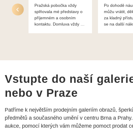
Pražská pobočka vždy
Po dohodě náu
splňovala mé představy o
můžu vrátit, dě
příjemném a osobním
za kladný příst
kontaktu. Domluva vždy na
se na další ná
profesionální úrovni a je
bylo vše bezp
vidět, že paní svému oboru
takže doporučuj
rozumí a zajímá je. Vždy
dobře a ochotně poradily a
šperky mi dělají jen radost.
Moc děkuji a doporučuji se
obrátit s radou i při výběru,
jak už bylo napsáno - na
Vstupte do naší galeri
požádání Vám šperky z
Brna dorazí i do Prahy.
nebo v Praze
Super !!! pí Papoušková
Patříme k největším prodejním galeriím obrazů, šperků
předmětů a současného umění v centru Brna a Prahy.
aukce, pomocí kterých vám můžeme pomoct prodat cen