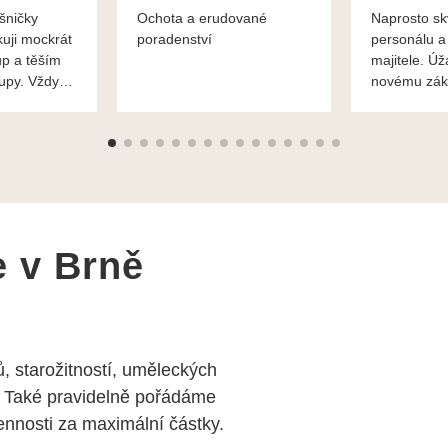
šničky
Ochota a erudované
Naprosto sk
kuji mockrát
poradenství
personálu a
up a těším
majitele. Úž
kupy. Vždy
novému zák
roblémové
Mnohokrát d
i
František H
e v Brně
, starožitností, uměleckých
 Také pravidelně pořádáme
nosti za maximální částky.