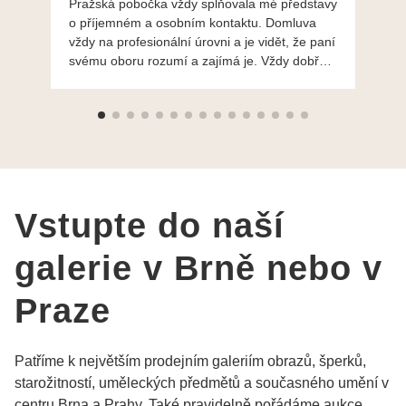
Pražská pobočka vždy splňovala mé představy
Po
o příjemném a osobním kontaktu. Domluva
mo
vždy na profesionální úrovni a je vidět, že paní
ná
svému oboru rozumí a zajímá je. Vždy dobře a
do
ochotně poradily a šperky mi dělají jen radost.
Moc děkuji a doporučuji se obrátit s radou i při
výběru, jak už bylo napsáno - na požádání
Vám šperky z Brna dorazí i do Prahy. Super !!!
pí Papoušková
Vstupte do naší
galerie v Brně nebo v
Praze
Patříme k největším prodejním galeriím obrazů, šperků,
starožitností, uměleckých předmětů a současného umění v
centru Brna a Prahy. Také pravidelně pořádáme aukce,