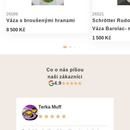
26506
26521
Váza s broušenými hranami
Schrötter Rudo
Váza Barolac- 
8 500 Kč
1 500 Kč
Co o nás píšou
naši zákazníci
4.9
Terka Muff