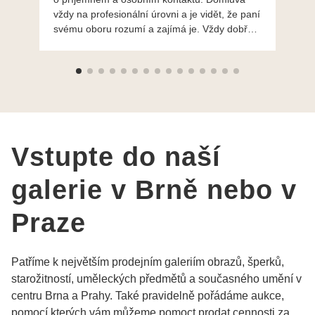
vždy na profesionální úrovni a je vidět, že paní
ná
svému oboru rozumí a zajímá je. Vždy dobře a
do
ochotně poradily a šperky mi dělají jen radost.
Moc děkuji a doporučuji se obrátit s radou i při
výběru, jak už bylo napsáno - na požádání
Vám šperky z Brna dorazí i do Prahy. Super !!!
pí Papoušková
Vstupte do naší
galerie v Brně nebo v
Praze
Patříme k největším prodejním galeriím obrazů, šperků,
starožitností, uměleckých předmětů a současného umění v
centru Brna a Prahy. Také pravidelně pořádáme aukce,
pomocí kterých vám můžeme pomoct prodat cennosti za