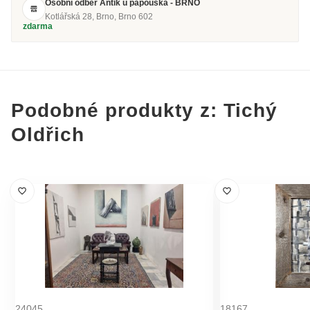
Osobní odběr Antik u papouška - BRNO
Kotlářská 28, Brno, Brno 602
zdarma
Podobné produkty z: Tichý
Oldřich
24045
18167