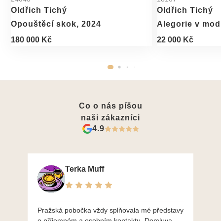
Oldřich Tichý
Oldřich Tichý
Opouštěcí skok, 2024
Alegorie v mod
180 000 Kč
22 000 Kč
Co o nás píšou
naši zákazníci
4.9
Terka Muff
Pražská pobočka vždy splňovala mé představy
Po
o příjemném a osobním kontaktu. Domluva
mo