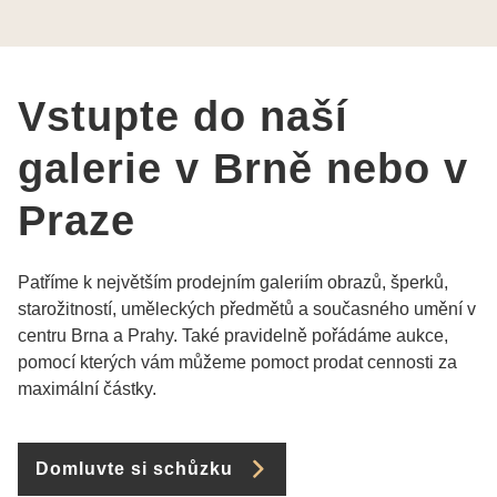
Vám šperky z Brna dorazí i do Prahy. Super !!!
pí Papoušková
Vstupte do naší
galerie v Brně nebo v
Praze
Patříme k největším prodejním galeriím obrazů, šperků,
starožitností, uměleckých předmětů a současného umění v
centru Brna a Prahy. Také pravidelně pořádáme aukce,
pomocí kterých vám můžeme pomoct prodat cennosti za
maximální částky.
Domluvte si schůzku