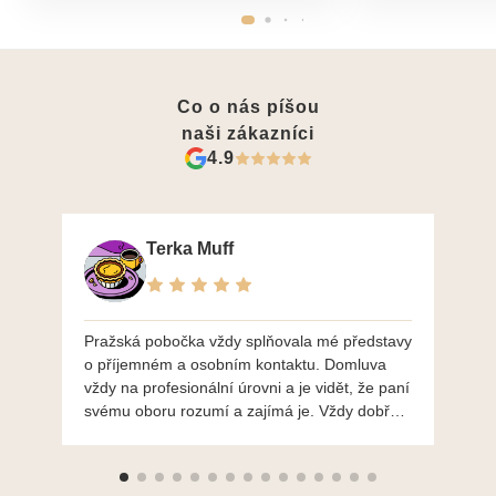
Co o nás píšou
naši zákazníci
4.9
Terka Muff
Pražská pobočka vždy splňovala mé představy
Po
o příjemném a osobním kontaktu. Domluva
mo
vždy na profesionální úrovni a je vidět, že paní
ná
svému oboru rozumí a zajímá je. Vždy dobře a
do
ochotně poradily a šperky mi dělají jen radost.
Moc děkuji a doporučuji se obrátit s radou i při
výběru, jak už bylo napsáno - na požádání