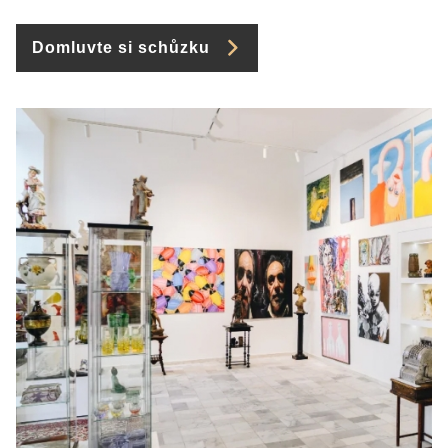
Domluvte si schůzku