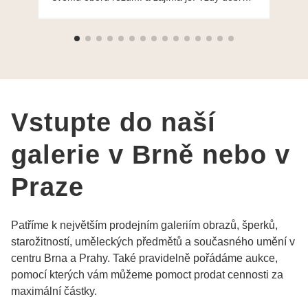
ochotně poradily a šperky mi dělají jen radost.
Moc děkuji a doporučuji se obrátit s radou i při
výběru, jak už bylo napsáno - na požádání
Vám šperky z Brna dorazí i do Prahy. Super !!!
pí Papoušková
Vstupte do naší
galerie v Brně nebo v
Praze
Patříme k největším prodejním galeriím obrazů, šperků,
starožitností, uměleckých předmětů a současného umění v
centru Brna a Prahy. Také pravidelně pořádáme aukce,
pomocí kterých vám můžeme pomoct prodat cennosti za
maximální částky.