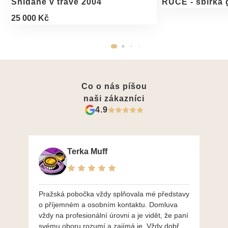
Snídaně v trávě 2004
RUCE - sbírka 
25 000 Kč
Co o nás píšou
naši zákazníci
4.9
Terka Muff
Pražská pobočka vždy splňovala mé představy
Po
o příjemném a osobním kontaktu. Domluva
mo
vždy na profesionální úrovni a je vidět, že paní
ná
svému oboru rozumí a zajímá je. Vždy dobře a
do