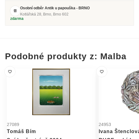
Osobní odběr Antik u papouška - BRNO
Kotlářská 28, Brno, Brno 602
zdarma
Podobné produkty z: Malba
27089
24953
Tomáš Bím
Ivana Štenclov