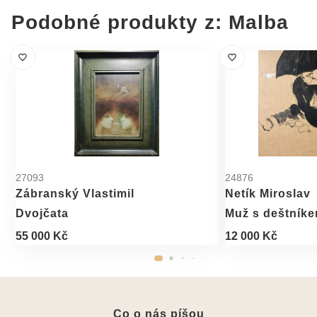
Podobné produkty z: Malba
27093
24876
Zábranský Vlastimil
Netík Miroslav
Dvojčata
Muž s deštník
55 000 Kč
12 000 Kč
Co o nás píšou