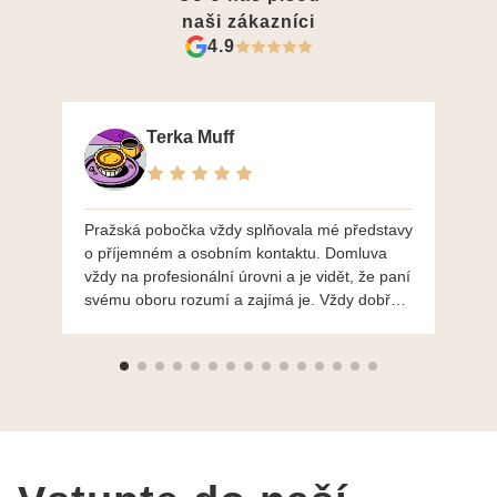
naši zákazníci
4.9
Terka Muff
Pražská pobočka vždy splňovala mé představy
Po
o příjemném a osobním kontaktu. Domluva
mo
vždy na profesionální úrovni a je vidět, že paní
ná
svému oboru rozumí a zajímá je. Vždy dobře a
do
ochotně poradily a šperky mi dělají jen radost.
Moc děkuji a doporučuji se obrátit s radou i při
výběru, jak už bylo napsáno - na požádání
Vám šperky z Brna dorazí i do Prahy. Super !!!
pí Papoušková