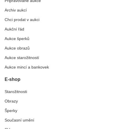
Připravované aukce
Archiv aukcí
Chci prodat v aukci
Aukční řád
Aukce šperků
Aukce obrazů
Aukce starožitností
Aukce mincí a bankovek
E-shop
Starožitnosti
Obrazy
Šperky
Současní umění