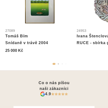
27089
24953
Tomáš Bím
Ivana Štenclov
Snídaně v trávě 2004
RUCE - sbírka 
25 000 Kč
Co o nás píšou
naši zákazníci
4.9