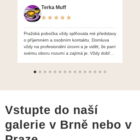
Terka Muff
Pražská pobočka vždy splňovala mé představy
Po
o příjemném a osobním kontaktu. Domluva
mo
vždy na profesionální úrovni a je vidět, že paní
ná
svému oboru rozumí a zajímá je. Vždy dobře a
do
ochotně poradily a šperky mi dělají jen radost.
Moc děkuji a doporučuji se obrátit s radou i při
výběru, jak už bylo napsáno - na požádání
Vám šperky z Brna dorazí i do Prahy. Super !!!
pí Papoušková
Vstupte do naší
galerie v Brně nebo v
Praze