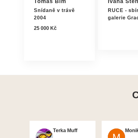
Tomáš Bím
Ivana Šte
Snídaně v trávě
RUCE - sbí
2004
galerie Gra
25 000 Kč
C
Terka Muff