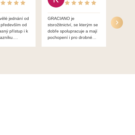
vělé jednání od
GRACIANO je
Služby g
 především od
stsrožitnictví, se kterým se
jsou po 
asný přístup i k
dobře spolupracuje a mají
nadstand
azníku.
pochopení i pro drobné
ěkuje,
chaotické jednání svvých
lavsa
klientů za což jim patří
dík...