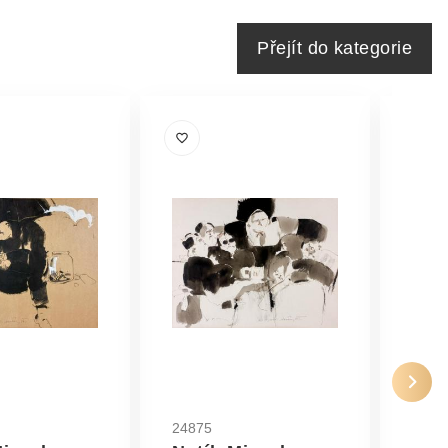
Přejít do kategorie
24875
2485