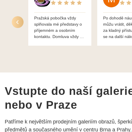
Pražská pobočka vždy
Po dohodě náu
splňovala mé představy o
můžu vrátit, dě
příjemném a osobním
za kladný příst
kontaktu. Domluva vždy na
se na další ná
profesionální úrovni a je
bylo vše bezp
vidět, že paní svému oboru
takže doporučuj
rozumí a zajímá je. Vždy
dobře a ochotně poradily a
šperky mi dělají jen radost.
Moc děkuji a doporučuji se
obrátit s radou i při výběru,
jak už bylo napsáno - na
Vstupte do naší galeri
požádání Vám šperky z
Brna dorazí i do Prahy.
nebo v Praze
Super !!! pí Papoušková
Patříme k největším prodejním galeriím obrazů, šperků
předmětů a současného umění v centru Brna a Prahy.