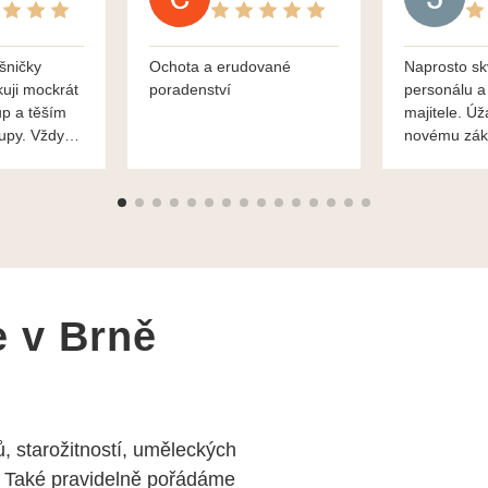
šničky
Ochota a erudované
Naprosto sk
kuji mockrát
poradenství
personálu a
up a těším
majitele. Úž
kupy. Vždy
novému zák
roblémové
Mnohokrát d
i
František H
e v Brně
, starožitností, uměleckých
 Také pravidelně pořádáme