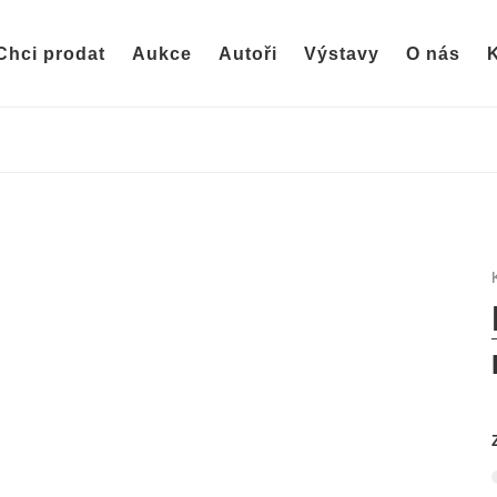
Chci prodat
Aukce
Autoři
Výstavy
O nás
K