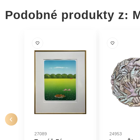
Podobné produkty z: 
27089
24953