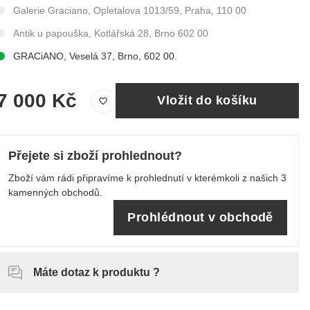
Galerie Graciano, Opletalova 1013/59, Praha, 110 00
Antik u papouška, Kotlářská 28, Brno 602 00
GRACiANO, Veselá 37, Brno, 602 00.
7 000 Kč
Vložit do košíku
Přejete si zboží prohlednout?
Zboží vám rádi připravíme k prohlednutí v kterémkoli z našich 3
kamenných obchodů.
Prohlédnout v obchodě
Máte dotaz k produktu ?