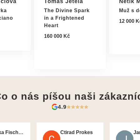
nclová
Tomáš Jetela
Netík 
rka
The Divine Spark
Muž s d
ciano
in a Frightened
12 000 K
Heart
160 000 Kč
o o nás píšou
naši zákazní
4.9
Monika Fischerova
Ctirad Prokes