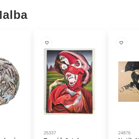
Malba
25337
24876