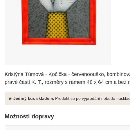
Kristýna Tůmová - Kočička - červenoouško, kombinovan
pravé části K. T., rozměry s rámem 48 x 64 cm a bez 
🔥
Jediný kus skladem.
Produkt se po vyprodání nebude nasklad
Možnosti dopravy