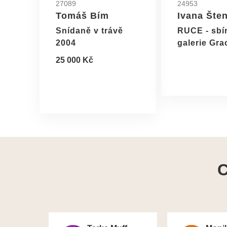
27089
24953
Tomáš Bím
Ivana Šte
Snídaně v trávě
RUCE - sbí
2004
galerie Gra
25 000 Kč
C