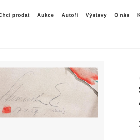
Chci prodat
Aukce
Autoři
Výstavy
O nás
K