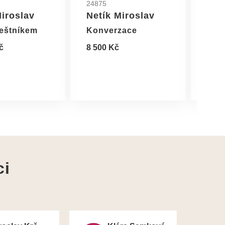
24875
2485
Miroslav
Netík Miroslav
Net
eštníkem
Konverzace
Akt 
č
8 500 Kč
8 50
ci