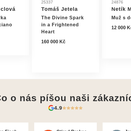
25337
24876
nclová
Tomáš Jetela
Netík 
rka
The Divine Spark
Muž s d
ciano
in a Frightened
12 000 K
Heart
160 000 Kč
o o nás píšou
naši zákazní
4.9