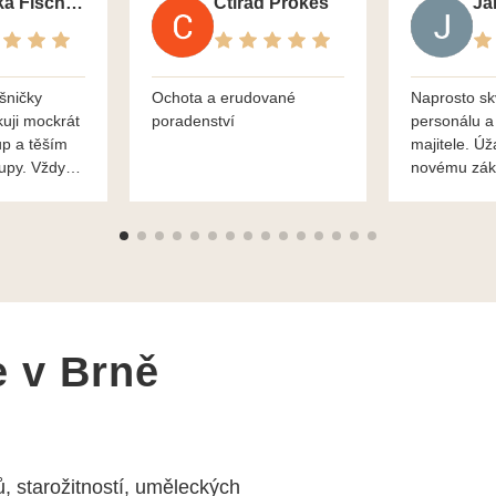
Monika Fischerova
Ctirad Prokes
šničky
Ochota a erudované
Naprosto sk
kuji mockrát
poradenství
personálu a
up a těším
majitele. Úž
kupy. Vždy
novému zák
roblémové
Mnohokrát d
i
František H
e v Brně
, starožitností, uměleckých