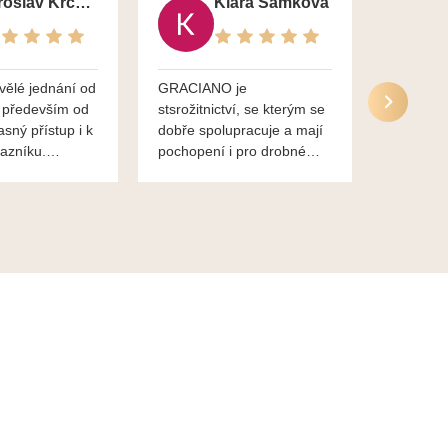
Jaroslav Krčma
Klára Samková
vělé jednání od
GRACIANO je
Služby g
 především od
stsrožitnictví, se kterým se
jsou po 
asný přístup i k
dobře spolupracuje a mají
nadstand
azníku.
pochopení i pro drobné
ěkuje,
chaotické jednání svvých
lavsa
klientů za což jim patří
dík...