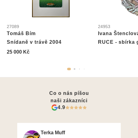
27089
24953
Tomáš Bím
Ivana Štenclov
Snídaně v trávě 2004
RUCE - sbírka 
25 000 Kč
Co o nás píšou
naši zákazníci
4.9
Terka Muff