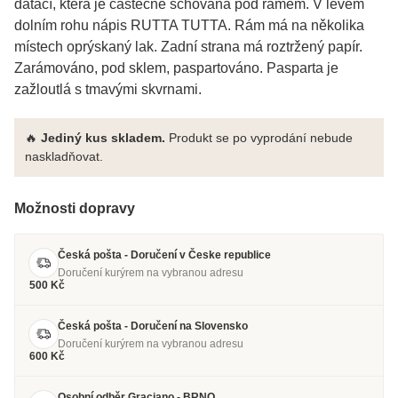
datací, která je částečně schovaná pod rámem. V levém
dolním rohu nápis RUTTA TUTTA. Rám má na několika
místech oprýskaný lak. Zadní strana má roztržený papír.
Zarámováno, pod sklem, paspartováno. Pasparta je
zažloutlá s tmavými skvrnami.
🔥
Jediný kus skladem.
Produkt se po vyprodání nebude
naskladňovat.
Možnosti dopravy
Česká pošta - Doručení v Česke republice
Doručení kurýrem na vybranou adresu
500 Kč
Česká pošta - Doručení na Slovensko
Doručení kurýrem na vybranou adresu
600 Kč
Osobní odběr Graciano - BRNO