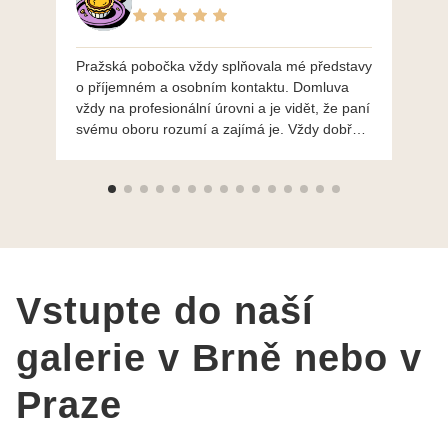
Pražská pobočka vždy splňovala mé představy
Po
o příjemném a osobním kontaktu. Domluva
mo
vždy na profesionální úrovni a je vidět, že paní
ná
svému oboru rozumí a zajímá je. Vždy dobře a
do
ochotně poradily a šperky mi dělají jen radost.
Moc děkuji a doporučuji se obrátit s radou i při
výběru, jak už bylo napsáno - na požádání
Vám šperky z Brna dorazí i do Prahy. Super !!!
pí Papoušková
Vstupte do naší
galerie v Brně nebo v
Praze