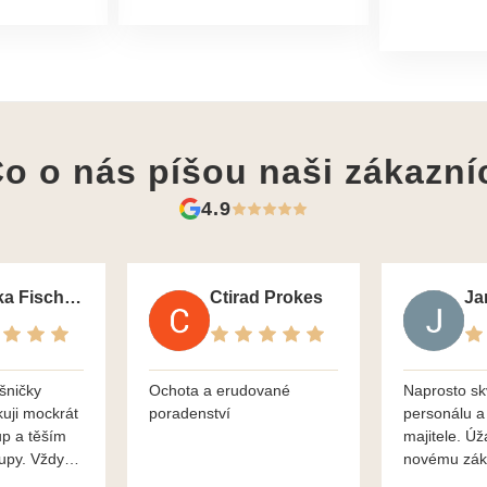
o o nás píšou
naši zákazní
4.9
Monika Fischerova
Ctirad Prokes
šničky
Ochota a erudované
Naprosto sk
kuji mockrát
poradenství
personálu a
up a těším
majitele. Úž
kupy. Vždy
novému zák
roblémové
Mnohokrát d