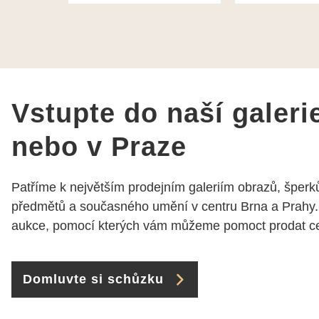
vidět, že paní svému oboru
takže doporučuj
rozumí a zajímá je. Vždy
dobře a ochotně poradily a
šperky mi dělají jen radost.
Moc děkuji a doporučuji se
obrátit s radou i při výběru,
jak už bylo napsáno - na
Vstupte do naší galeri
požádání Vám šperky z
Brna dorazí i do Prahy.
nebo v Praze
Super !!! pí Papoušková
Patříme k největším prodejním galeriím obrazů, šperků
předmětů a současného umění v centru Brna a Prahy.
aukce, pomocí kterých vám můžeme pomoct prodat cen
Domluvte si schůzku