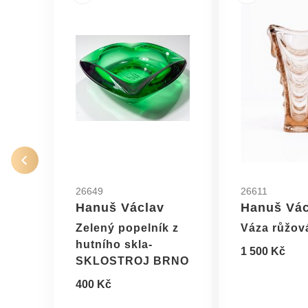
26649
26611
Hanuš Václav
Hanuš Vác
Zelený popelník z
Váza růžov
hutního skla-
1 500 Kč
SKLOSTROJ BRNO
400 Kč