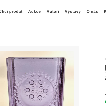
Chci prodat
Aukce
Autoři
Výstavy
O nás
K