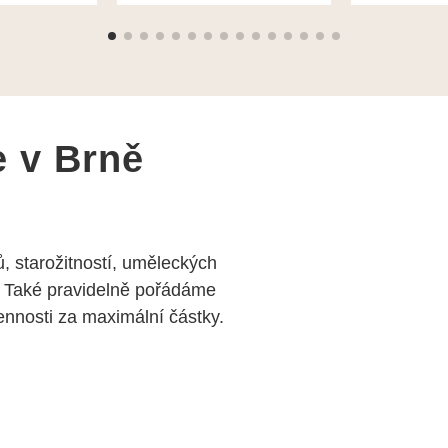
i
František H
e v Brně
, starožitností, uměleckých
 Také pravidelně pořádáme
nosti za maximální částky.