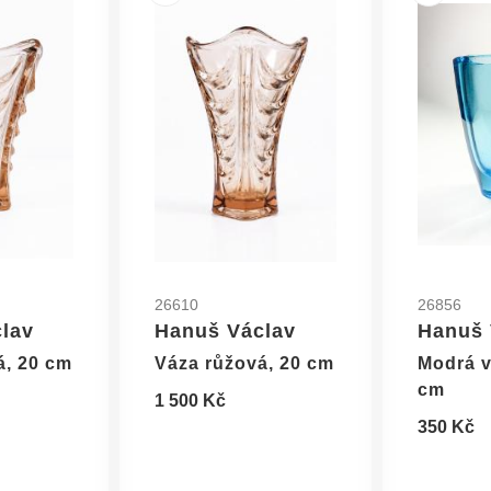
26610
26856
lav
Hanuš Václav
Hanuš 
á, 20 cm
Váza růžová, 20 cm
Modrá v
cm
1 500 Kč
350 Kč