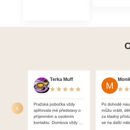
C
Terka Muff
Pražská pobočka vždy
Po dohodě náu
splňovala mé představy o
můžu vrátit, dě
příjemném a osobním
za kladný příst
kontaktu. Domluva vždy na
se na další ná
profesionální úrovni a je
bylo vše bezp