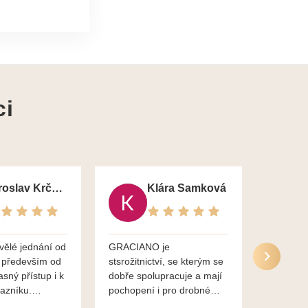
ci
Jaroslav Krčma
Klára Samková
vělé jednání od
GRACIANO je
Služby g
 především od
stsrožitnictví, se kterým se
jsou po 
asný přístup i k
dobře spolupracuje a mají
nadstand
azníku.
pochopení i pro drobné
ěkuje,
chaotické jednání svvých