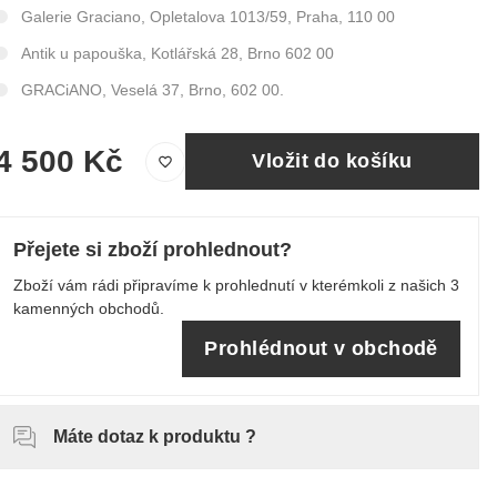
Galerie Graciano, Opletalova 1013/59, Praha, 110 00
Antik u papouška, Kotlářská 28, Brno 602 00
GRACiANO, Veselá 37, Brno, 602 00.
4 500 Kč
Vložit do košíku
Přejete si zboží prohlednout?
Zboží vám rádi připravíme k prohlednutí v kterémkoli z našich 3
kamenných obchodů.
Prohlédnout v obchodě
Máte dotaz k produktu ?