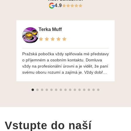
4.9
Terka Muff
Pražská pobočka vždy splňovala mé představy
Po
o příjemném a osobním kontaktu. Domluva
mo
vždy na profesionální úrovni a je vidět, že paní
ná
svému oboru rozumí a zajímá je. Vždy dobře a
do
ochotně poradily a šperky mi dělají jen radost.
Moc děkuji a doporučuji se obrátit s radou i při
výběru, jak už bylo napsáno - na požádání
Vám šperky z Brna dorazí i do Prahy. Super !!!
pí Papoušková
Vstupte do naší