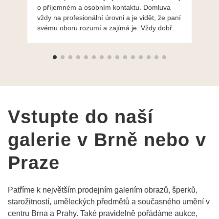
o příjemném a osobním kontaktu. Domluva
mo
vždy na profesionální úrovni a je vidět, že paní
ná
svému oboru rozumí a zajímá je. Vždy dobře a
do
ochotně poradily a šperky mi dělají jen radost.
Moc děkuji a doporučuji se obrátit s radou i při
výběru, jak už bylo napsáno - na požádání
Vám šperky z Brna dorazí i do Prahy. Super !!!
pí Papoušková
Vstupte do naší
galerie v Brně nebo v
Praze
Patříme k největším prodejním galeriím obrazů, šperků,
starožitností, uměleckých předmětů a současného umění v
centru Brna a Prahy. Také pravidelně pořádáme aukce,