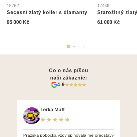
15762
17449
Secesní zlatý kolier s diamanty
Starožitný zlat
95 000 Kč
61 000 Kč
Co o nás píšou
naši zákazníci
4.9
Terka Muff
Pražská pobočka vždy splňovala mé představy
Po