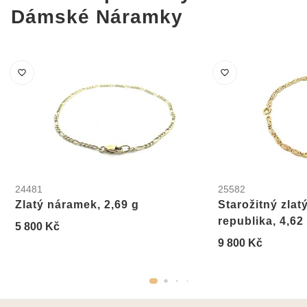
Dámské Náramky
24481
25582
Zlatý náramek, 2,69 g
Starožitný zlat
republika, 4,62
5 800 Kč
9 800 Kč