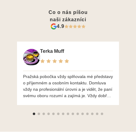
Co o nás píšou
naši zákazníci
4.9
Terka Muff
Pražská pobočka vždy splňovala mé představy
Po
o příjemném a osobním kontaktu. Domluva
mo
vždy na profesionální úrovni a je vidět, že paní
ná
svému oboru rozumí a zajímá je. Vždy dobře a
do
ochotně poradily a šperky mi dělají jen radost.
Moc děkuji a doporučuji se obrátit s radou i při
výběru, jak už bylo napsáno - na požádání
Vám šperky z Brna dorazí i do Prahy. Super !!!
pí Papoušková