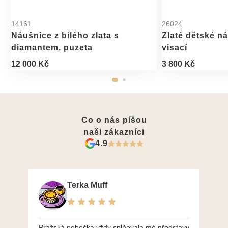
14161
26024
Náušnice z bílého zlata s
Zlaté dětské ná
diamantem, puzeta
visací
12 000 Kč
3 800 Kč
Co o nás píšou
naši zákazníci
4.9
Terka Muff
Pražská pobočka vždy splňovala mé představy
Po