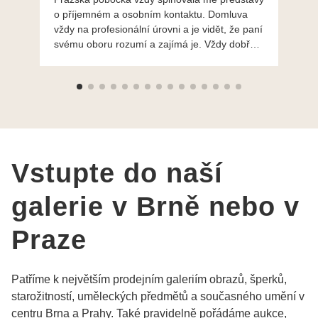
o příjemném a osobním kontaktu. Domluva
mo
vždy na profesionální úrovni a je vidět, že paní
ná
svému oboru rozumí a zajímá je. Vždy dobře a
do
ochotně poradily a šperky mi dělají jen radost.
Moc děkuji a doporučuji se obrátit s radou i při
výběru, jak už bylo napsáno - na požádání
Vám šperky z Brna dorazí i do Prahy. Super !!!
pí Papoušková
Vstupte do naší
galerie v Brně nebo v
Praze
Patříme k největším prodejním galeriím obrazů, šperků,
starožitností, uměleckých předmětů a současného umění v
centru Brna a Prahy. Také pravidelně pořádáme aukce,