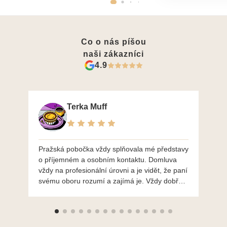
Co o nás píšou
naši zákazníci
4.9
Terka Muff
Pražská pobočka vždy splňovala mé představy
Po
o příjemném a osobním kontaktu. Domluva
mo
vždy na profesionální úrovni a je vidět, že paní
ná
svému oboru rozumí a zajímá je. Vždy dobře a
do
ochotně poradily a šperky mi dělají jen radost.
Moc děkuji a doporučuji se obrátit s radou i při
výběru, jak už bylo napsáno - na požádání
Vám šperky z Brna dorazí i do Prahy. Super !!!