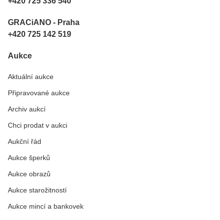
+420 725 336 540
GRACiANO - Praha
+420 725 142 519
Aukce
Aktuální aukce
Připravované aukce
Archiv aukcí
Chci prodat v aukci
Aukční řád
Aukce šperků
Aukce obrazů
Aukce starožitností
Aukce mincí a bankovek