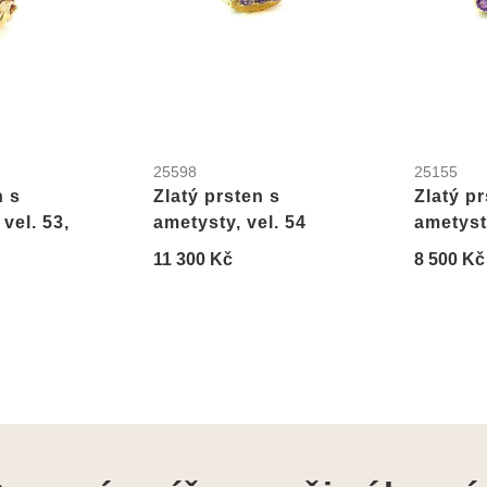
25598
25155
n s
Zlatý prsten s
Zlatý pr
vel. 53,
ametysty, vel. 54
ametysty
11 300 Kč
8 500 Kč