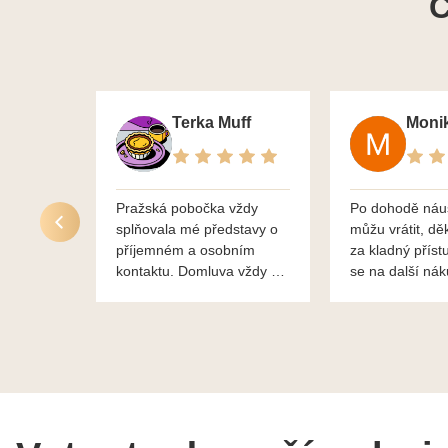
C
Terka Muff
Pražská pobočka vždy
Po dohodě náu
splňovala mé představy o
můžu vrátit, dě
příjemném a osobním
za kladný příst
kontaktu. Domluva vždy na
se na další ná
profesionální úrovni a je
bylo vše bezp
vidět, že paní svému oboru
takže doporučuj
rozumí a zajímá je. Vždy
dobře a ochotně poradily a
šperky mi dělají jen radost.
Moc děkuji a doporučuji se
obrátit s radou i při výběru,
jak už bylo napsáno - na