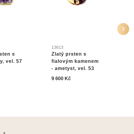
13613
2502
sten s
Zlatý prsten s
Zlat
, vel. 57
fialovým kamenem
amet
- ametyst, vel. 53
14 9
9 600 Kč