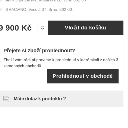
Antik u papouška, Kotlářská 28, Brno 602 00
GRACiANO, Veselá 37, Brno, 602 00.
9 900 Kč
Vložit do košíku
Přejete si zboží prohlednout?
Zboží vám rádi připravíme k prohlednutí v kterémkoli z našich 3
kamenných obchodů.
Prohlédnout v obchodě
Máte dotaz k produktu ?