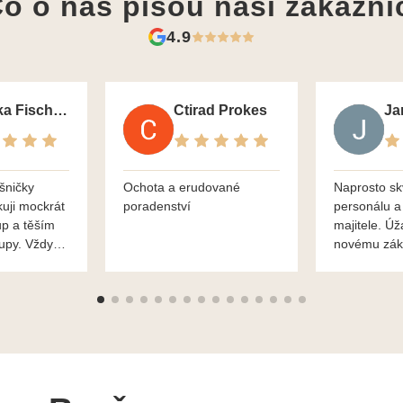
o o nás píšou
naši zákazní
4.9
Monika Fischerova
Ctirad Prokes
šničky
Ochota a erudované
Naprosto sk
kuji mockrát
poradenství
personálu a
up a těším
majitele. Úž
kupy. Vždy
novému zák
roblémové
Mnohokrát d
i
František H