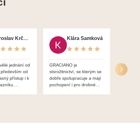
ci
Jaroslav Krčma
Klára Samková
vělé jednání od
GRACIANO je
Služby g
 především od
stsrožitnictví, se kterým se
jsou po 
asný přístup i k
dobře spolupracuje a mají
nadstand
azníku.
pochopení i pro drobné
ěkuje,
chaotické jednání svvých
lavsa
klientů za což jim patří
dík...