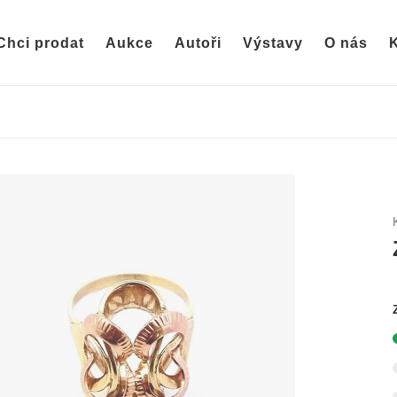
Chci prodat
Aukce
Autoři
Výstavy
O nás
K