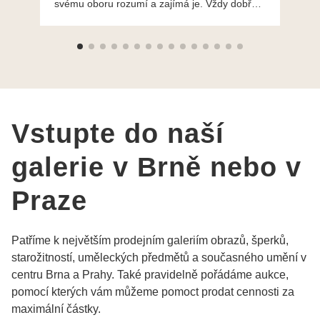
svému oboru rozumí a zajímá je. Vždy dobře a
do
ochotně poradily a šperky mi dělají jen radost.
Moc děkuji a doporučuji se obrátit s radou i při
výběru, jak už bylo napsáno - na požádání
Vám šperky z Brna dorazí i do Prahy. Super !!!
pí Papoušková
Vstupte do naší
galerie v Brně nebo v
Praze
Patříme k největším prodejním galeriím obrazů, šperků,
starožitností, uměleckých předmětů a současného umění v
centru Brna a Prahy. Také pravidelně pořádáme aukce,
pomocí kterých vám můžeme pomoct prodat cennosti za
maximální částky.