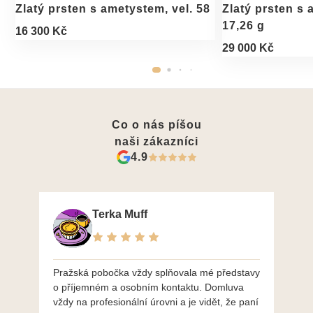
Zlatý prsten s ametystem, vel. 58
Zlatý prsten s 
17,26 g
16 300 Kč
29 000 Kč
Co o nás píšou
naši zákazníci
4.9
Terka Muff
Pražská pobočka vždy splňovala mé představy
Po
o příjemném a osobním kontaktu. Domluva
mo
vždy na profesionální úrovni a je vidět, že paní
ná