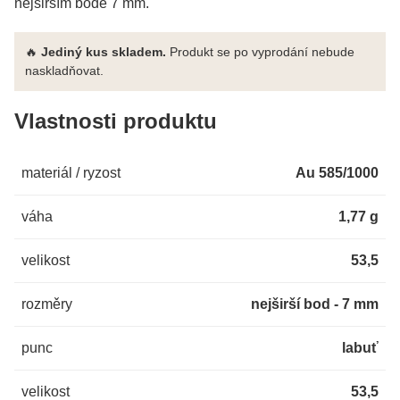
nejširším bodě 7 mm.
🔥
Jediný kus skladem.
Produkt se po vyprodání nebude
naskladňovat.
Vlastnosti produktu
materiál / ryzost
Au 585/1000
váha
1,77 g
velikost
53,5
rozměry
nejširší bod - 7 mm
punc
labuť
velikost
53,5