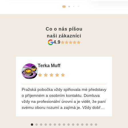
Co o nás píšou
naši zákazníci
4.9
Terka Muff
Pražská pobočka vždy splňovala mé představy
Po
o příjemném a osobním kontaktu. Domluva
mo
vždy na profesionální úrovni a je vidět, že paní
ná
svému oboru rozumí a zajímá je. Vždy dobře a
do
ochotně poradily a šperky mi dělají jen radost.
Moc děkuji a doporučuji se obrátit s radou i při
výběru, jak už bylo napsáno - na požádání