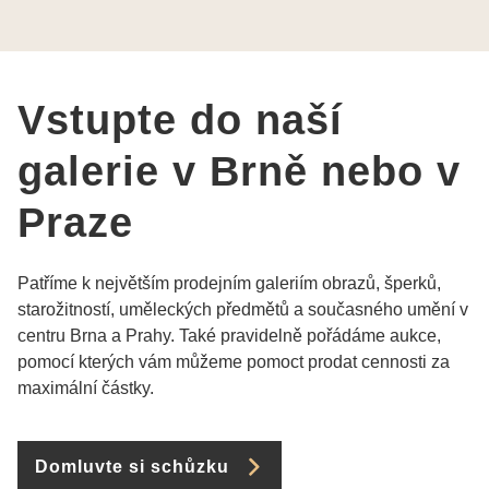
Vám šperky z Brna dorazí i do Prahy. Super !!!
pí Papoušková
Vstupte do naší
galerie v Brně nebo v
Praze
Patříme k největším prodejním galeriím obrazů, šperků,
starožitností, uměleckých předmětů a současného umění v
centru Brna a Prahy. Také pravidelně pořádáme aukce,
pomocí kterých vám můžeme pomoct prodat cennosti za
maximální částky.
Domluvte si schůzku