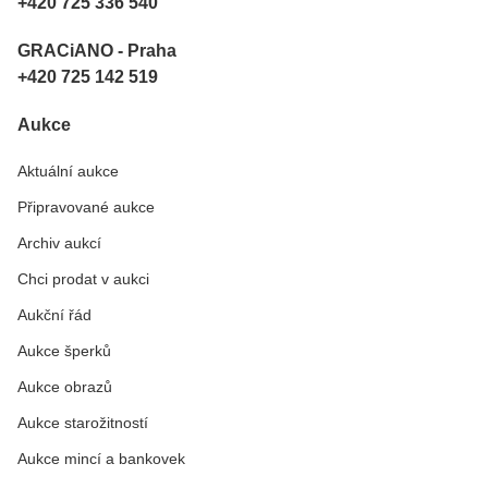
+420 725 336 540
GRACiANO - Praha
+420 725 142 519
Aukce
Aktuální aukce
Připravované aukce
Archiv aukcí
Chci prodat v aukci
Aukční řád
Aukce šperků
Aukce obrazů
Aukce starožitností
Aukce mincí a bankovek