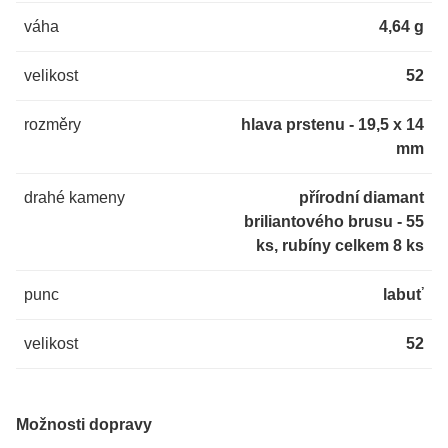
váha
4,64 g
velikost
52
rozměry
hlava prstenu - 19,5 x 14
mm
drahé kameny
přírodní diamant
briliantového brusu - 55
ks, rubíny celkem 8 ks
punc
labuť
velikost
52
Možnosti dopravy