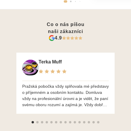
Co o nás píšou
naši zákazníci
4.9
Terka Muff
Pražská pobočka vždy splňovala mé představy
Po
o příjemném a osobním kontaktu. Domluva
mo
vždy na profesionální úrovni a je vidět, že paní
ná
svému oboru rozumí a zajímá je. Vždy dobře a
do
ochotně poradily a šperky mi dělají jen radost.
Moc děkuji a doporučuji se obrátit s radou i při
výběru, jak už bylo napsáno - na požádání
Vám šperky z Brna dorazí i do Prahy. Super !!!