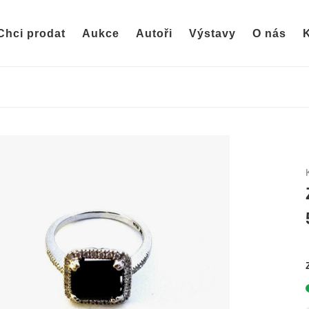
Chci prodat
Aukce
Autoři
Výstavy
O nás
K