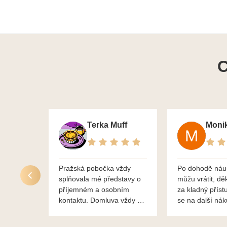
C
Terka Muff
Pražská pobočka vždy
Po dohodě náu
splňovala mé představy o
můžu vrátit, dě
příjemném a osobním
za kladný příst
kontaktu. Domluva vždy na
se na další ná
profesionální úrovni a je
bylo vše bezp
vidět, že paní svému oboru
takže doporučuj