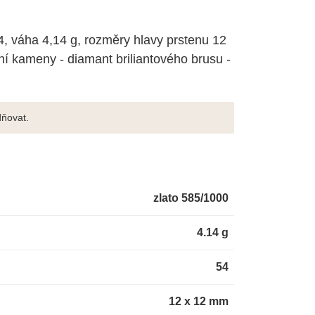
54, váha 4,14 g, rozměry hlavy prstenu 12
ní kameny - diamant briliantového brusu -
ňovat.
zlato 585/1000
4.14 g
54
12 x 12 mm