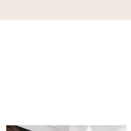
dík...