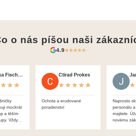
o o nás píšou
naši zákazní
4.9
Monika Fischerova
Ctirad Prokes
šničky
Ochota a erudované
Naprosto sk
kuji mockrát
poradenství
personálu a
up a těším
majitele. Úž
kupy. Vždy
novému zák
roblémové
Mnohokrát d
i
František H