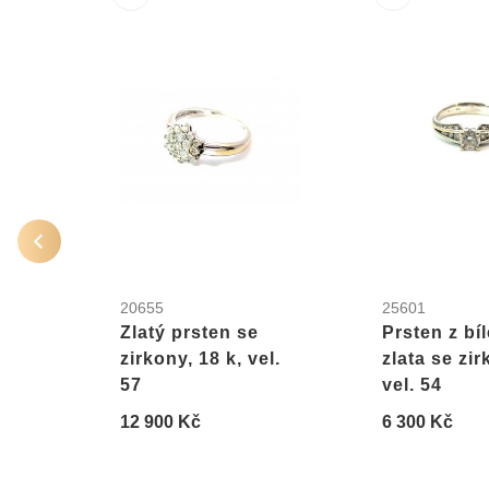
20655
25601
Zlatý prsten se
Prsten z bí
zirkony, 18 k, vel.
zlata se zir
57
vel. 54
12 900 Kč
6 300 Kč