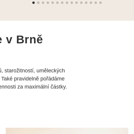
e v Brně
, starožitností, uměleckých
 Také pravidelně pořádáme
nosti za maximální částky.