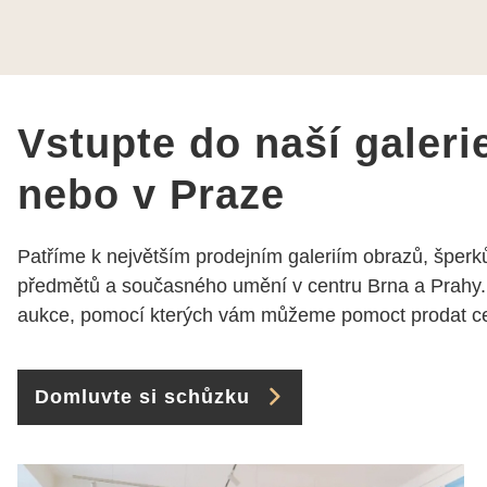
rozumí a zajímá je. Vždy
dobře a ochotně poradily a
šperky mi dělají jen radost.
Moc děkuji a doporučuji se
obrátit s radou i při výběru,
jak už bylo napsáno - na
Vstupte do naší galeri
požádání Vám šperky z
Brna dorazí i do Prahy.
nebo v Praze
Super !!! pí Papoušková
Patříme k největším prodejním galeriím obrazů, šperků
předmětů a současného umění v centru Brna a Prahy.
aukce, pomocí kterých vám můžeme pomoct prodat cen
Domluvte si schůzku