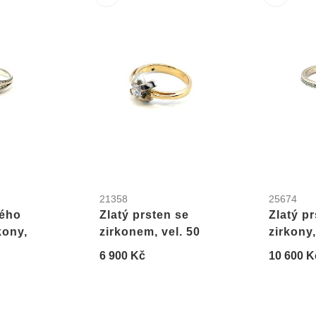
21358
25674
lého
Zlatý prsten se
Zlatý p
kony,
zirkonem, vel. 50
zirkony,
6 900 Kč
10 600 K