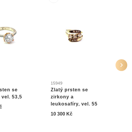
15949
2567
rsten se
Zlatý prsten se
Zlat
 vel. 53,5
zirkony a
zirk
leukosafíry, vel. 55
č
6 30
10 300 Kč