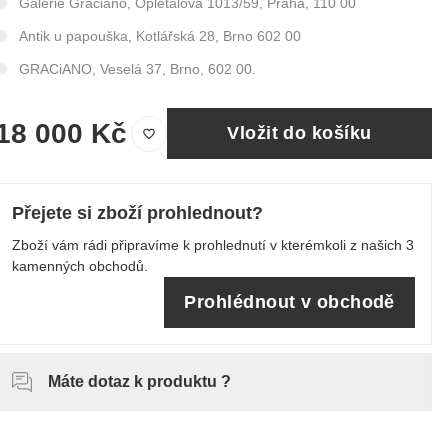
Galerie Graciano, Opletalova 1013/59, Praha, 110 00
Antik u papouška, Kotlářská 28, Brno 602 00
GRACiANO, Veselá 37, Brno, 602 00.
18 000 Kč
Vložit do košíku
Přejete si zboží prohlednout?
Zboží vám rádi připravíme k prohlednutí v kterémkoli z našich 3
kamenných obchodů.
Prohlédnout v obchodě
Máte dotaz k produktu ?