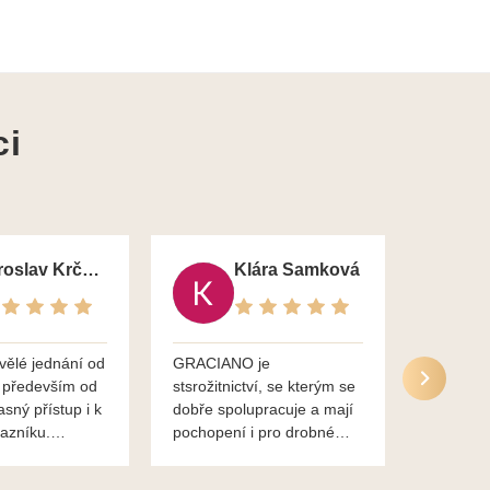
ci
Jaroslav Krčma
Klára Samková
vělé jednání od
GRACIANO je
Služby g
 především od
stsrožitnictví, se kterým se
jsou po 
asný přístup i k
dobře spolupracuje a mají
nadstand
azníku.
pochopení i pro drobné
ěkuje,
chaotické jednání svvých
lavsa
klientů za což jim patří