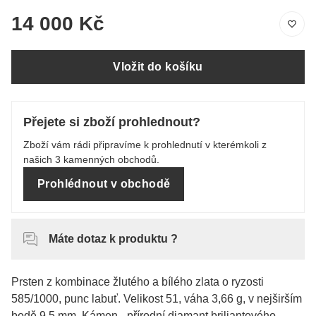
14 000 Kč
Vložit do košíku
Přejete si zboží prohlednout?
Zboží vám rádi připravíme k prohlednutí v kterémkoli z
našich 3 kamenných obchodů.
Prohlédnout v obchodě
Máte dotaz k produktu ?
Prsten z kombinace žlutého a bílého zlata o ryzosti
585/1000, punc labuť. Velikost 51, váha 3,66 g, v nejširším
bodě 9,5 mm. Kámen - přírodní diamant briliantového