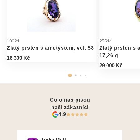
19624
25544
Zlatý prsten s ametystem, vel. 58
Zlatý prsten s 
17,26 g
16 300 Kč
29 000 Kč
Co o nás píšou
naši zákazníci
4.9
Terka Muff