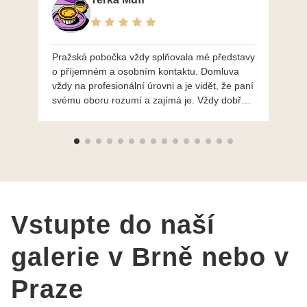
Pražská pobočka vždy splňovala mé představy
Po
o příjemném a osobním kontaktu. Domluva
mo
vždy na profesionální úrovni a je vidět, že paní
ná
svému oboru rozumí a zajímá je. Vždy dobře a
do
ochotně poradily a šperky mi dělají jen radost.
Moc děkuji a doporučuji se obrátit s radou i při
výběru, jak už bylo napsáno - na požádání
Vám šperky z Brna dorazí i do Prahy. Super !!!
pí Papoušková
Vstupte do naší
galerie v Brně nebo v
Praze