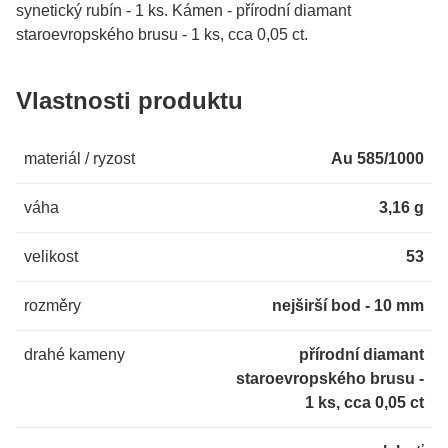
synetický rubín - 1 ks. Kámen - přírodní diamant
staroevropského brusu - 1 ks, cca 0,05 ct.
Vlastnosti produktu
materiál / ryzost
Au 585/1000
váha
3,16 g
velikost
53
rozměry
nejširší bod - 10 mm
drahé kameny
přírodní diamant
staroevropského brusu -
1 ks, cca 0,05 ct