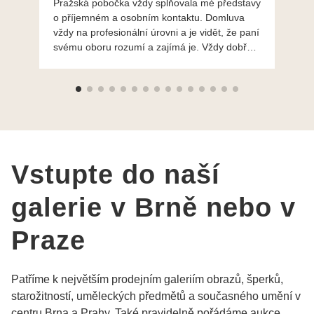
Pražská pobočka vždy splňovala mé představy
Po
o příjemném a osobním kontaktu. Domluva
mo
vždy na profesionální úrovni a je vidět, že paní
ná
svému oboru rozumí a zajímá je. Vždy dobře a
do
ochotně poradily a šperky mi dělají jen radost.
Moc děkuji a doporučuji se obrátit s radou i při
výběru, jak už bylo napsáno - na požádání
Vám šperky z Brna dorazí i do Prahy. Super !!!
pí Papoušková
Vstupte do naší
galerie v Brně nebo v
Praze
Patříme k největším prodejním galeriím obrazů, šperků,
starožitností, uměleckých předmětů a současného umění v
centru Brna a Prahy. Také pravidelně pořádáme aukce,