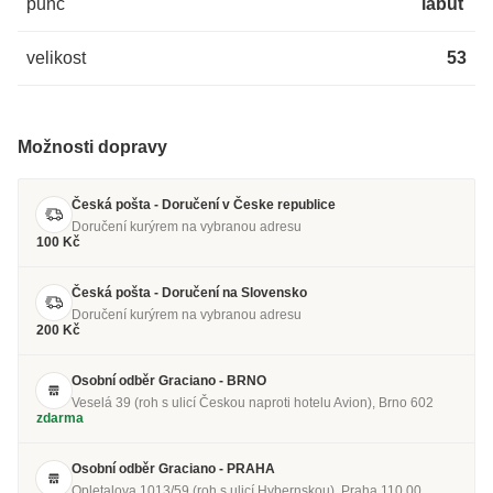
punc
labuť
velikost
53
Možnosti dopravy
Česká pošta - Doručení v Česke republice
Doručení kurýrem na vybranou adresu
100 Kč
Česká pošta - Doručení na Slovensko
Doručení kurýrem na vybranou adresu
200 Kč
Osobní odběr Graciano - BRNO
Veselá 39 (roh s ulicí Českou naproti hotelu Avion), Brno 602
zdarma
Osobní odběr Graciano - PRAHA
Opletalova 1013/59 (roh s ulicí Hybernskou), Praha 110 00.