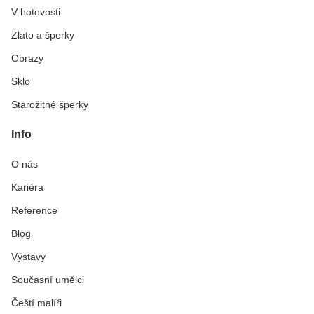
V hotovosti
Zlato a šperky
Obrazy
Sklo
Starožitné šperky
Info
O nás
Kariéra
Reference
Blog
Výstavy
Současní umělci
Čeští malíři