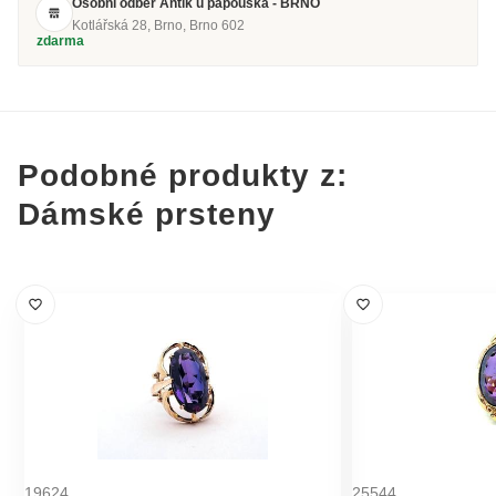
Osobní odběr Antik u papouška - BRNO
Kotlářská 28, Brno, Brno 602
zdarma
Podobné produkty z:
Dámské prsteny
19624
25544