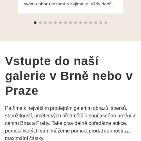
svému oboru rozumí a zajímá je. Vždy dobře a
do
ochotně poradily a šperky mi dělají jen radost.
Moc děkuji a doporučuji se obrátit s radou i při
výběru, jak už bylo napsáno - na požádání
Vám šperky z Brna dorazí i do Prahy. Super !!!
pí Papoušková
Vstupte do naší
galerie v Brně nebo v
Praze
Patříme k největším prodejním galeriím obrazů, šperků,
starožitností, uměleckých předmětů a současného umění v
centru Brna a Prahy. Také pravidelně pořádáme aukce,
pomocí kterých vám můžeme pomoct prodat cennosti za
maximální částky.