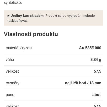
syntetické.
🔥
Jediný kus skladem.
Produkt se po vyprodání nebude
naskladňovat.
Vlastnosti produktu
materiál / ryzost
Au 585/1000
váha
8,84 g
velikost
57,5
rozměry
nejširší bod - 18 mm
punc
labuť
velikost
57,5