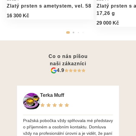
Zlatý prsten s ametystem, vel. 58
Zlatý prsten s 
17,26 g
16 300 Kč
29 000 Kč
Co o nás píšou
naši zákazníci
4.9
Terka Muff
Pražská pobočka vždy splňovala mé představy
Po
o příjemném a osobním kontaktu. Domluva
mo
vždy na profesionální úrovni a je vidět, že paní
ná