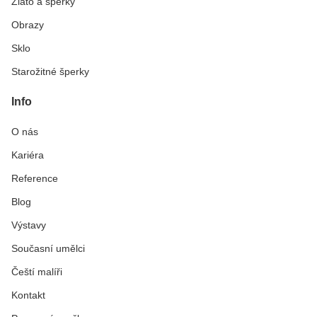
Zlato a šperky
Obrazy
Sklo
Starožitné šperky
Info
O nás
Kariéra
Reference
Blog
Výstavy
Současní umělci
Čeští malíři
Kontakt