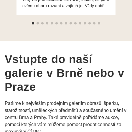
svému oboru rozumí a zajímá je. Vždy dobře a
do
ochotně poradily a šperky mi dělají jen radost.
Moc děkuji a doporučuji se obrátit s radou i při
výběru, jak už bylo napsáno - na požádání
Vám šperky z Brna dorazí i do Prahy. Super !!!
pí Papoušková
Vstupte do naší
galerie v Brně nebo v
Praze
Patříme k největším prodejním galeriím obrazů, šperků,
starožitností, uměleckých předmětů a současného umění v
centru Brna a Prahy. Také pravidelně pořádáme aukce,
pomocí kterých vám můžeme pomoct prodat cennosti za
maximální částky.