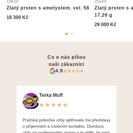
19624
25544
Zlatý prsten s ametystem, vel. 58
Zlatý prsten s 
17,26 g
16 300 Kč
29 000 Kč
Co o nás píšou
naši zákazníci
4.9
Terka Muff
Pražská pobočka vždy splňovala mé představy
Po
o příjemném a osobním kontaktu. Domluva
mo
vždy na profesionální úrovni a je vidět, že paní
ná