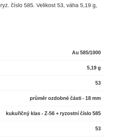
ryz. číslo 585. Velikost 53, váha 5,19 g,
Au 585/1000
5,19 g
53
průměr ozdobné části - 18 mm
kukuřičný klas - Z-56 + ryzostní číslo 585
53