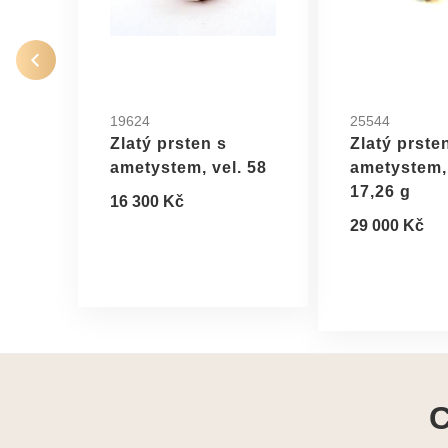
19624
25544
Zlatý prsten s
Zlatý prste
ametystem, vel. 58
ametystem, 
17,26 g
16 300 Kč
29 000 Kč
C