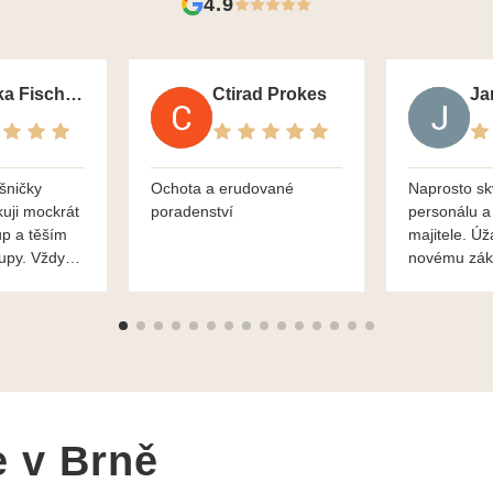
4.9
Monika Fischerova
Ctirad Prokes
šničky
Ochota a erudované
Naprosto sk
kuji mockrát
poradenství
personálu a
up a těším
majitele. Úž
kupy. Vždy
novému zák
roblémové
Mnohokrát d
i
František H
e v Brně