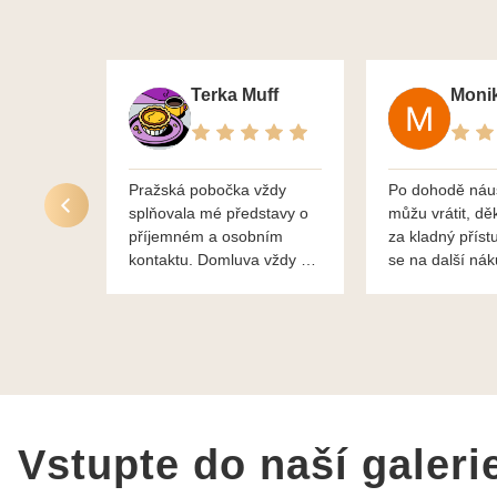
Terka Muff
Pražská pobočka vždy
Po dohodě náu
splňovala mé představy o
můžu vrátit, dě
příjemném a osobním
za kladný příst
kontaktu. Domluva vždy na
se na další ná
profesionální úrovni a je
bylo vše bezp
vidět, že paní svému oboru
takže doporučuj
rozumí a zajímá je. Vždy
dobře a ochotně poradily a
šperky mi dělají jen radost.
Moc děkuji a doporučuji se
obrátit s radou i při výběru,
jak už bylo napsáno - na
Vstupte do naší galeri
požádání Vám šperky z
Brna dorazí i do Prahy.