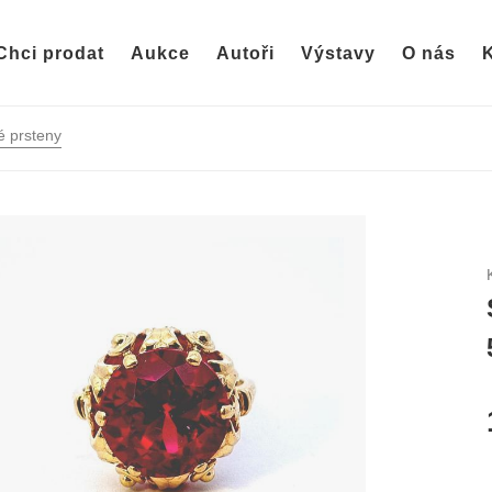
Chci prodat
Aukce
Autoři
Výstavy
O nás
K
 prsteny