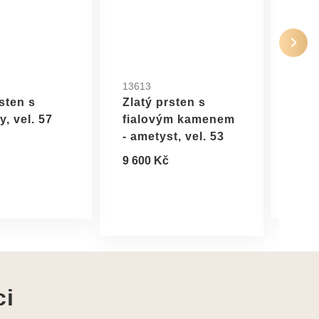
13613
2502
sten s
Zlatý prsten s
Zlat
, vel. 57
fialovým kamenem
amet
- ametyst, vel. 53
14 9
9 600 Kč
ci