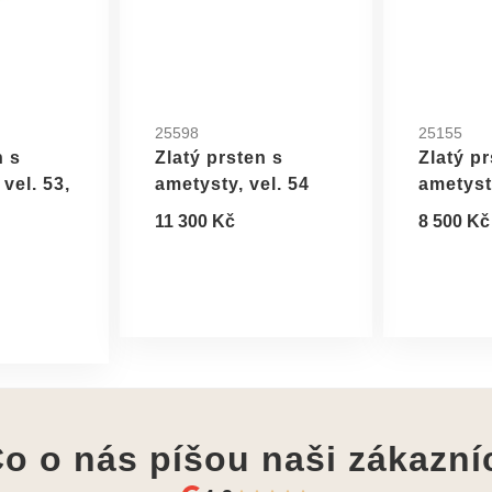
25598
25155
n s
Zlatý prsten s
Zlatý pr
vel. 53,
ametysty, vel. 54
ametysty
11 300 Kč
8 500 Kč
o o nás píšou
naši zákazní