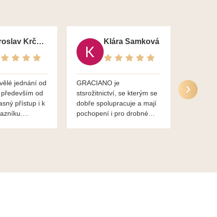
Jaroslav Krčma
Klára Samková
vělé jednání od
GRACIANO je
Služby g
 především od
stsrožitnictví, se kterým se
jsou po 
asný přístup i k
dobře spolupracuje a mají
nadstand
azníku.
pochopení i pro drobné
ěkuje,
chaotické jednání svvých
lavsa
klientů za což jim patří
dík...