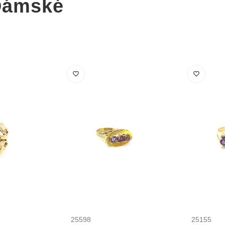
Dámské
25598
25155