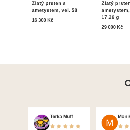
Zlatý prsten s
Zlatý prste
ametystem, vel. 58
ametystem, 
17,26 g
16 300 Kč
29 000 Kč
C
Terka Muff