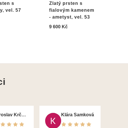
sten s
Zlatý prsten s
Zlat
, vel. 57
fialovým kamenem
amet
- ametyst, vel. 53
14 9
9 600 Kč
ci
Jaroslav Krčma
Klára Samková