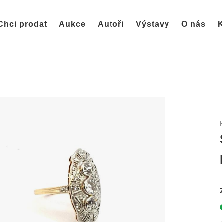
Chci prodat
Aukce
Autoři
Výstavy
O nás
K