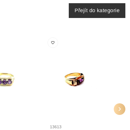
Přejít do kategorie
13613
2502