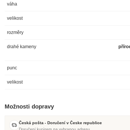
váha
velikost
rozměry
drahé kameny
příro
punc
velikost
Možnosti dopravy
Česká pošta - Doručení v Česke republice
Doručení kurýrem na vybranou adresu