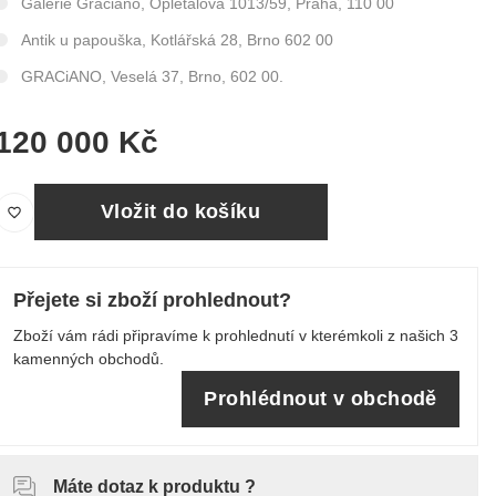
Galerie Graciano, Opletalova 1013/59, Praha, 110 00
Antik u papouška, Kotlářská 28, Brno 602 00
GRACiANO, Veselá 37, Brno, 602 00.
120 000 Kč
Vložit do košíku
Přejete si zboží prohlednout?
Zboží vám rádi připravíme k prohlednutí v kterémkoli z našich 3
kamenných obchodů.
Prohlédnout v obchodě
Máte dotaz k produktu ?