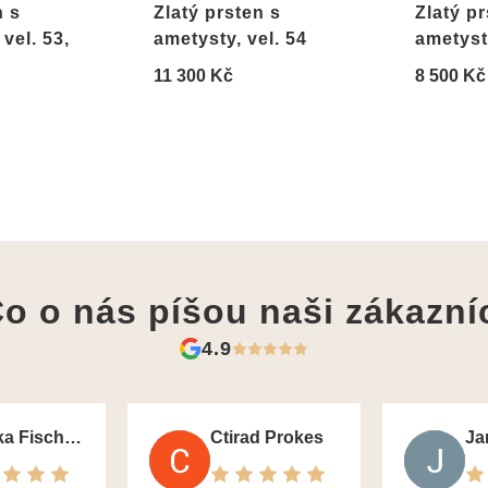
n s
Zlatý prsten s
Zlatý pr
vel. 53,
ametysty, vel. 54
ametysty
11 300 Kč
8 500 Kč
o o nás píšou
naši zákazní
4.9
Monika Fischerova
Ctirad Prokes