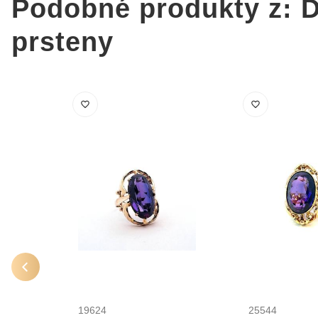
Podobné produkty z: 
prsteny
19624
25544