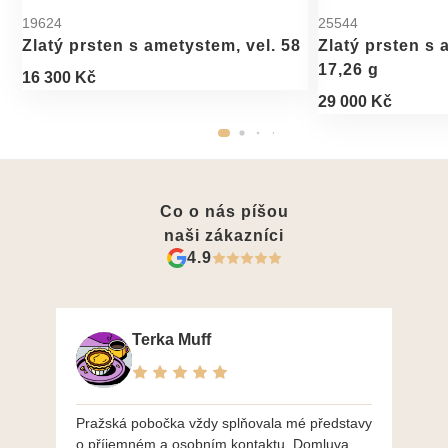
19624
25544
Zlatý prsten s ametystem, vel. 58
Zlatý prsten s 
17,26 g
16 300 Kč
29 000 Kč
Co o nás píšou
naši zákazníci
4.9
Terka Muff
Pražská pobočka vždy splňovala mé představy
Po
o příjemném a osobním kontaktu. Domluva
mo