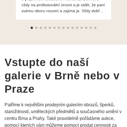
vždy na profesionální úrovni a je vidět, že paní
ná
svému oboru rozumí a zajímá je. Vždy dobře a
do
ochotně poradily a šperky mi dělají jen radost.
Moc děkuji a doporučuji se obrátit s radou i při
výběru, jak už bylo napsáno - na požádání
Vám šperky z Brna dorazí i do Prahy. Super !!!
pí Papoušková
Vstupte do naší
galerie v Brně nebo v
Praze
Patříme k největším prodejním galeriím obrazů, šperků,
starožitností, uměleckých předmětů a současného umění v
centru Brna a Prahy. Také pravidelně pořádáme aukce,
pomocí kterých vám můžeme pomoct prodat cennosti za