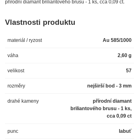
přírodní diamant briliantového brusu - 1 ks, cca 0,09 ct.
Vlastnosti produktu
materiál / ryzost
Au 585/1000
váha
2,60 g
velikost
57
rozměry
nejširší bod - 3 mm
drahé kameny
přírodní diamant
briliantového brusu - 1 ks,
cca 0,09 ct
punc
labuť