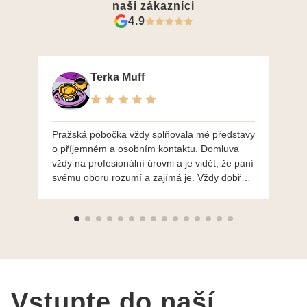
naši zákazníci
4.9
Terka Muff
Pražská pobočka vždy splňovala mé představy
Po
o příjemném a osobním kontaktu. Domluva
mo
vždy na profesionální úrovni a je vidět, že paní
ná
svému oboru rozumí a zajímá je. Vždy dobře a
do
ochotně poradily a šperky mi dělají jen radost.
Moc děkuji a doporučuji se obrátit s radou i při
výběru, jak už bylo napsáno - na požádání
Vám šperky z Brna dorazí i do Prahy. Super !!!
pí Papoušková
Vstupte do naší