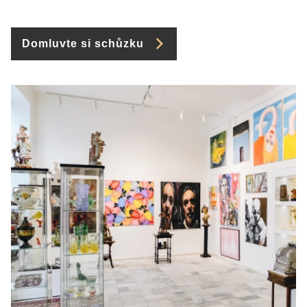
Domluvte si schůzku