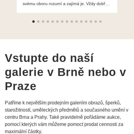
svému oboru rozumí a zajímá je. Vždy dobře a
do
ochotně poradily a šperky mi dělají jen radost.
Moc děkuji a doporučuji se obrátit s radou i při
výběru, jak už bylo napsáno - na požádání
Vám šperky z Brna dorazí i do Prahy. Super !!!
pí Papoušková
Vstupte do naší
galerie v Brně nebo v
Praze
Patříme k největším prodejním galeriím obrazů, šperků,
starožitností, uměleckých předmětů a současného umění v
centru Brna a Prahy. Také pravidelně pořádáme aukce,
pomocí kterých vám můžeme pomoct prodat cennosti za
maximální částky.