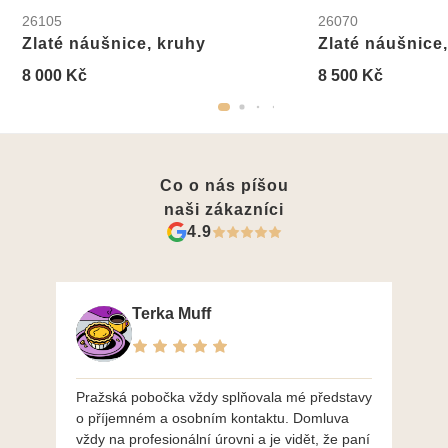
26105
26070
Zlaté náušnice, kruhy
Zlaté náušnice
8 000 Kč
8 500 Kč
Co o nás píšou
naši zákazníci
4.9
Terka Muff
Pražská pobočka vždy splňovala mé představy
Po
o příjemném a osobním kontaktu. Domluva
mo
vždy na profesionální úrovni a je vidět, že paní
ná