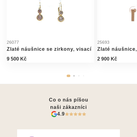
26077
25693
Zlaté náušnice se zirkony, visací
Zlaté náušnice
9 500 Kč
2 900 Kč
Co o nás píšou
naši zákazníci
4.9