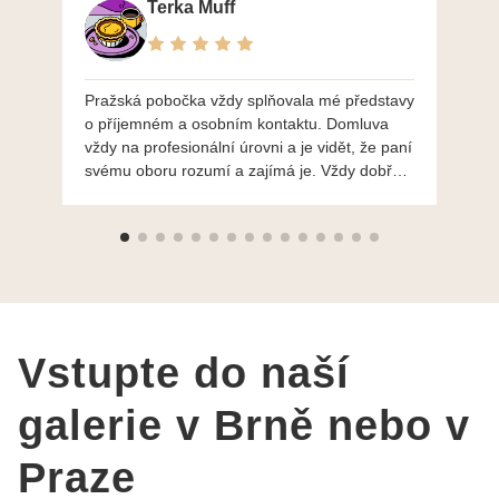
Terka Muff
Pražská pobočka vždy splňovala mé představy
Po
o příjemném a osobním kontaktu. Domluva
mo
vždy na profesionální úrovni a je vidět, že paní
ná
svému oboru rozumí a zajímá je. Vždy dobře a
do
ochotně poradily a šperky mi dělají jen radost.
Moc děkuji a doporučuji se obrátit s radou i při
výběru, jak už bylo napsáno - na požádání
Vám šperky z Brna dorazí i do Prahy. Super !!!
pí Papoušková
Vstupte do naší
galerie v Brně nebo v
Praze