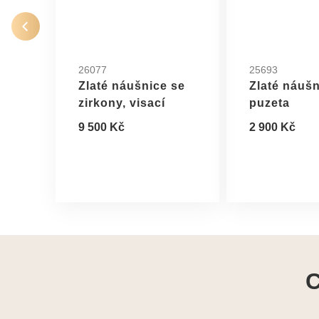
26077
25693
Zlaté náušnice se
Zlaté náušn
zirkony, visací
puzeta
9 500 Kč
2 900 Kč
C