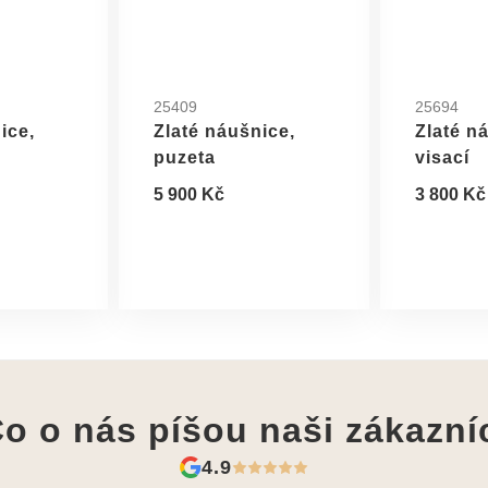
25409
25694
ice,
Zlaté náušnice,
Zlaté n
puzeta
visací
5 900 Kč
3 800 Kč
o o nás píšou
naši zákazní
4.9