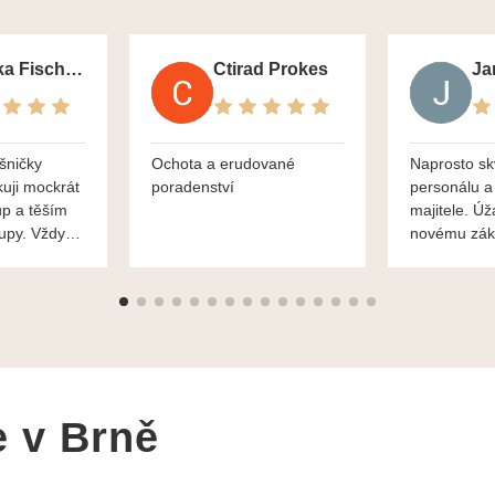
Monika Fischerova
Ctirad Prokes
šničky
Ochota a erudované
Naprosto sk
kuji mockrát
poradenství
personálu a
up a těším
majitele. Úž
kupy. Vždy
novému zák
roblémové
Mnohokrát d
i
František H
e v Brně