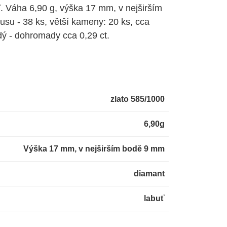
ť. Váha 6,90 g, výška 17 mm, v nejširším
usu - 38 ks, větší kameny: 20 ks, cca
dý - dohromady cca 0,29 ct.
zlato 585/1000
6,90g
Výška 17 mm, v nejširším bodě 9 mm
diamant
labuť