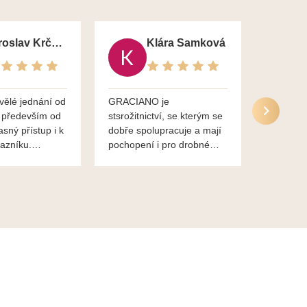
Jaroslav Krčma
Klára Samková
vělé jednání od
GRACIANO je
Služby g
 především od
stsrožitnictví, se kterým se
jsou po 
asný přístup i k
dobře spolupracuje a mají
nadstand
azníku.
pochopení i pro drobné
ěkuje,
chaotické jednání svvých
lavsa
klientů za což jim patří
dík...