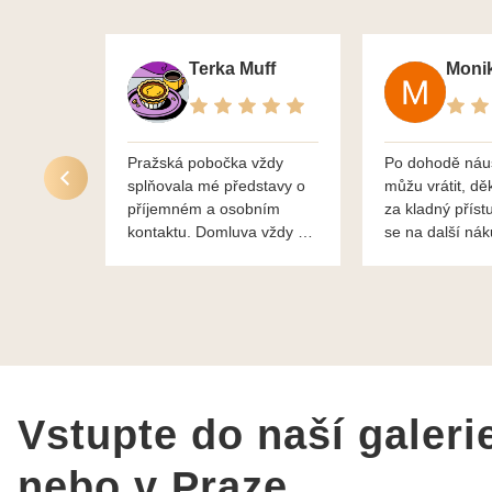
Terka Muff
Pražská pobočka vždy
Po dohodě náu
splňovala mé představy o
můžu vrátit, dě
příjemném a osobním
za kladný příst
kontaktu. Domluva vždy na
se na další ná
profesionální úrovni a je
bylo vše bezp
vidět, že paní svému oboru
takže doporučuj
rozumí a zajímá je. Vždy
dobře a ochotně poradily a
šperky mi dělají jen radost.
Moc děkuji a doporučuji se
obrátit s radou i při výběru,
jak už bylo napsáno - na
Vstupte do naší galeri
požádání Vám šperky z
Brna dorazí i do Prahy.
nebo v Praze
Super !!! pí Papoušková