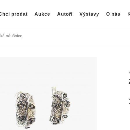
Chci prodat
Aukce
Autoři
Výstavy
O nás
K
ké náušnice