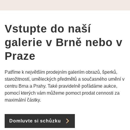
Vám šperky z Brna dorazí i do Prahy. Super !!!
pí Papoušková
Vstupte do naší
galerie v Brně nebo v
Praze
Patříme k největším prodejním galeriím obrazů, šperků,
starožitností, uměleckých předmětů a současného umění v
centru Brna a Prahy. Také pravidelně pořádáme aukce,
pomocí kterých vám můžeme pomoct prodat cennosti za
maximální částky.
Domluvte si schůzku