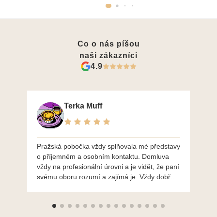
Co o nás píšou
naši zákazníci
4.9
Terka Muff
Pražská pobočka vždy splňovala mé představy
Po
o příjemném a osobním kontaktu. Domluva
mo
vždy na profesionální úrovni a je vidět, že paní
ná
svému oboru rozumí a zajímá je. Vždy dobře a
do
ochotně poradily a šperky mi dělají jen radost.
Moc děkuji a doporučuji se obrátit s radou i při
výběru, jak už bylo napsáno - na požádání