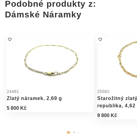
Podobné produkty z:
Dámské Náramky
24481
25582
Zlatý náramek, 2,69 g
Starožitný zlat
republika, 4,62
5 800 Kč
9 800 Kč