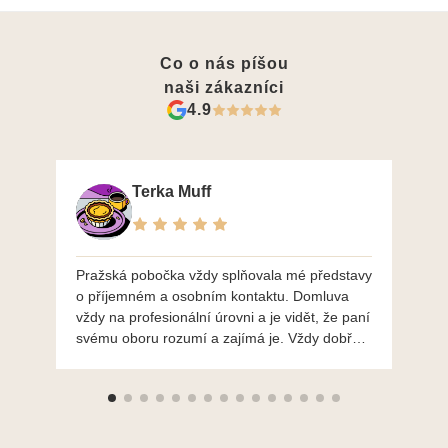
Co o nás píšou
naši zákazníci
4.9
Terka Muff
Pražská pobočka vždy splňovala mé představy
Po
o příjemném a osobním kontaktu. Domluva
mo
vždy na profesionální úrovni a je vidět, že paní
ná
svému oboru rozumí a zajímá je. Vždy dobře a
do
ochotně poradily a šperky mi dělají jen radost.
Moc děkuji a doporučuji se obrátit s radou i při
výběru, jak už bylo napsáno - na požádání
Vám šperky z Brna dorazí i do Prahy. Super !!!
pí Papoušková