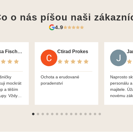
o o nás píšou
naši zákazní
4.9
Monika Fischerova
Ctirad Prokes
šničky
Ochota a erudované
Naprosto sk
kuji mockrát
poradenství
personálu a
up a těším
majitele. Úž
kupy. Vždy
novému zák
roblémové
Mnohokrát d
i
František H