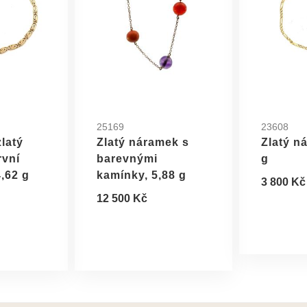
25169
23608
zlatý
Zlatý náramek s
Zlatý n
rvní
barevnými
g
4,62 g
kamínky, 5,88 g
3 800 Kč
12 500 Kč