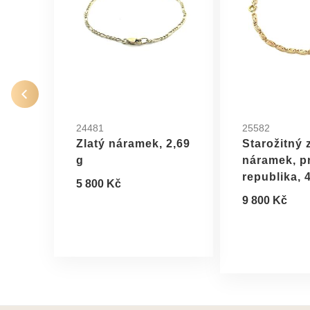
24481
25582
Zlatý náramek, 2,69
Starožitný 
g
náramek, p
republika, 
5 800 Kč
9 800 Kč