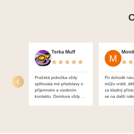
C
Terka Muff
Pražská pobočka vždy
Po dohodě náu
splňovala mé představy o
můžu vrátit, dě
příjemném a osobním
za kladný příst
kontaktu. Domluva vždy na
se na další ná
profesionální úrovni a je
bylo vše bezp
vidět, že paní svému oboru
takže doporučuj
rozumí a zajímá je. Vždy
dobře a ochotně poradily a
šperky mi dělají jen radost.