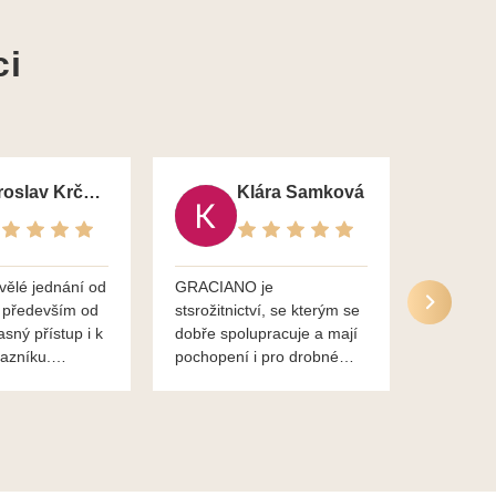
ci
Jaroslav Krčma
Klára Samková
vělé jednání od
GRACIANO je
Služby g
 především od
stsrožitnictví, se kterým se
jsou po 
asný přístup i k
dobře spolupracuje a mají
nadstand
azníku.
pochopení i pro drobné
ěkuje,
chaotické jednání svvých
lavsa
klientů za což jim patří
dík...