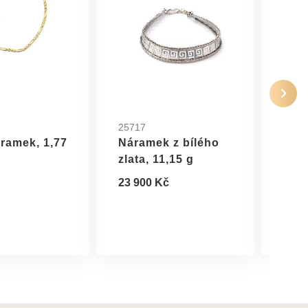
25717
2615
áramek, 1,77
Náramek z bílého
Zlat
zlata, 11,15 g
g
23 900 Kč
20 1