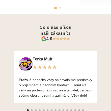
Co o nás píšou
naši zákazníci
4.9
Terka Muff
Pražská pobočka vždy splňovala mé představy
Po
o příjemném a osobním kontaktu. Domluva
mo
vždy na profesionální úrovni a je vidět, že paní
ná
svému oboru rozumí a zajímá je. Vždy dobře a
do
ochotně poradily a šperky mi dělají jen radost.
Moc děkuji a doporučuji se obrátit s radou i při