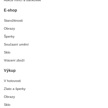
Aukce mincí a bankovek
E-shop
Starožitnosti
Obrazy
Šperky
Současní umění
Sklo
Vrácení zboží
Výkup
V hotovosti
Zlato a šperky
Obrazy
Sklo