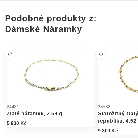
Podobné produkty z:
Dámské Náramky
24481
25582
Zlatý náramek, 2,69 g
Starožitný zlat
republika, 4,62
5 800 Kč
9 800 Kč