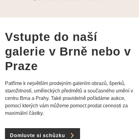
výběru, jak už bylo napsáno - na požádání
Vám šperky z Brna dorazí i do Prahy. Super !!!
pí Papoušková
Vstupte do naší
galerie v Brně nebo v
Praze
Patříme k největším prodejním galeriím obrazů, šperků,
starožitností, uměleckých předmětů a současného umění v
centru Brna a Prahy. Také pravidelně pořádáme aukce,
pomocí kterých vám můžeme pomoct prodat cennosti za
maximální částky.
Domluvte si schůzku