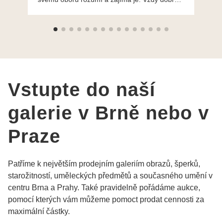
ochotně poradily a šperky mi dělají jen radost.
Moc děkuji a doporučuji se obrátit s radou i při
výběru, jak už bylo napsáno - na požádání
Vám šperky z Brna dorazí i do Prahy. Super !!!
pí Papoušková
Vstupte do naší
galerie v Brně nebo v
Praze
Patříme k největším prodejním galeriím obrazů, šperků,
starožitností, uměleckých předmětů a současného umění v
centru Brna a Prahy. Také pravidelně pořádáme aukce,
pomocí kterých vám můžeme pomoct prodat cennosti za
maximální částky.