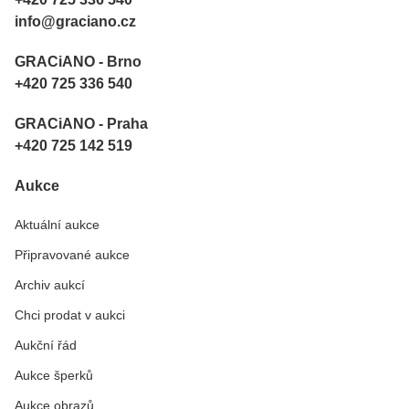
info@graciano.cz
GRACiANO - Brno
+420 725 336 540
GRACiANO - Praha
+420 725 142 519
Aukce
Aktuální aukce
Připravované aukce
Archiv aukcí
Chci prodat v aukci
Aukční řád
Aukce šperků
Aukce obrazů