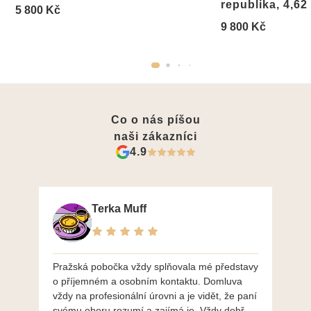
republika, 4,62
5 800 Kč
9 800 Kč
Co o nás píšou
naši zákazníci
4.9
Terka Muff
Pražská pobočka vždy splňovala mé představy
Po
o příjemném a osobním kontaktu. Domluva
mo
vždy na profesionální úrovni a je vidět, že paní
ná
svému oboru rozumí a zajímá je. Vždy dobře a
do