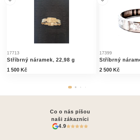
17713
17399
Stříbrný náramek, 22,98 g
Stříbrný náram
1 500 Kč
2 500 Kč
Co o nás píšou
naši zákazníci
4.9