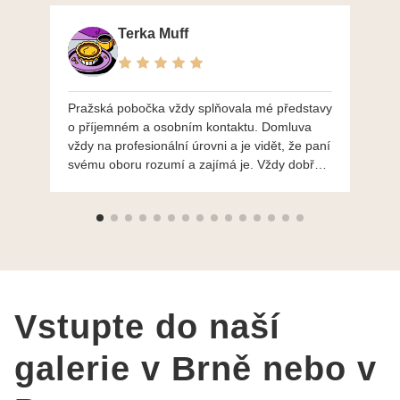
Terka Muff
Pražská pobočka vždy splňovala mé představy
Po
o příjemném a osobním kontaktu. Domluva
mo
vždy na profesionální úrovni a je vidět, že paní
ná
svému oboru rozumí a zajímá je. Vždy dobře a
do
ochotně poradily a šperky mi dělají jen radost.
Moc děkuji a doporučuji se obrátit s radou i při
výběru, jak už bylo napsáno - na požádání
Vám šperky z Brna dorazí i do Prahy. Super !!!
pí Papoušková
Vstupte do naší
galerie v Brně nebo v