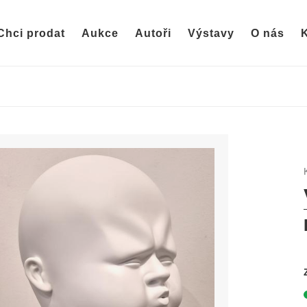
Chci prodat
Aukce
Autoři
Výstavy
O nás
K