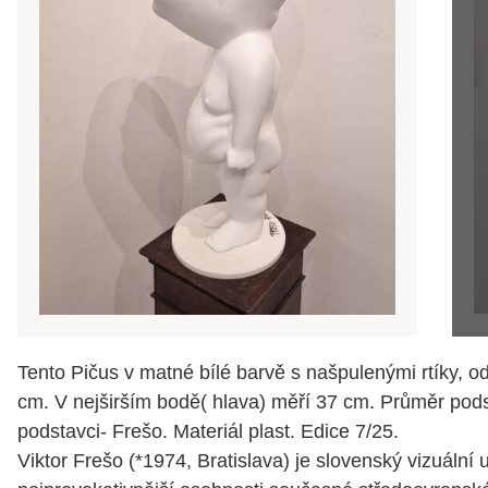
Tento Pičus v matné bílé barvě s našpulenými rtíky, o
cm. V nejširším bodě( hlava) měří 37 cm. Průměr pods
podstavci- Frešo. Materiál plast. Edice 7/25.
Viktor Frešo (*1974, Bratislava) je slovenský vizuální 