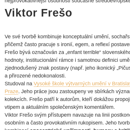
nejprovokativnější osobnosti současné středoevropsk
Viktor Frešo
Ve své tvorbě kombinuje konceptuální umění, sochařstv
přičemž často pracuje s ironií, egem, a reflexí postav
Frešo bývá označován za „enfant terrible“ slovenského
hodnoty, institucionální rámce i samotnou definici umě
zjednodušený znak postavy (např. jeho ikonický „Pičus“
a přirozené nedokonalosti.
Studoval na
Vysoké škole výtvarných umění v Bratisl
Praze
. Jeho práce jsou zastoupeny ve sbírkách význ
kolekcích. Frešo patří k autorům, kteří dokážou propojit
vtipem a aktuálním společenským komentářem.
Viktor Frešo svým přístupem navazuje na linii postko
osobním a často provokativním rukopisem. Jeho tvorba