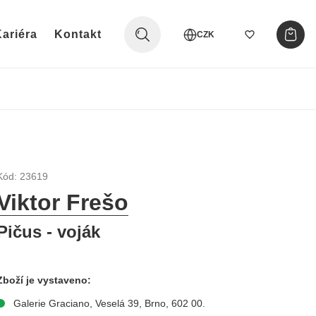
ariéra
Kontakt
CZK
Kód: 23619
Viktor Frešo
Pičus - voják
Zboží je vystaveno:
Galerie Graciano, Veselá 39, Brno, 602 00.