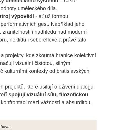
tiky uměleckého systému
– často
 hodnoty uměleckého díla.
stroj výpovědi
- ať už formou
performativních gest. Například jeho
e, zranitelnosti i nadhledu nad moderní
ru, neklidu i sebereflexe a právě tato
 a projekty, kde zkoumá hranice kolektivní
načují vizuální čistotou, silným
 kulturními kontexty od bratislavských
 projektů, které usilují o oživení dialogu
teří
spojují vizuální sílu, filozofickou
konfrontací mezi vážností a absurditou,
ňovat.