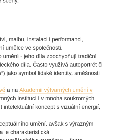
é scény.
í, malbu, instalaci i performanci,
ení umělce ve společnosti.
 umění - jeho díla zpochybňují tradiční
leckého díla. Často využívá autoportrét či
) jako symbol lidské identity, směšnosti
avě
a na
Akademii výtvarných umění v
amných institucí i v mnoha soukromých
 intelektuální koncept s vizuální energií,
nceptuálního umění, avšak s výrazným
 je charakteristická