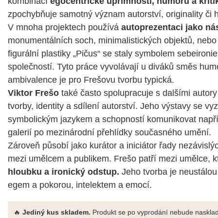
kombinací
egocentrické upřímnosti, humoru a kri
zpochybňuje samotný význam autorství, originality či
V mnoha projektech používá
autoprezentaci jako ná
monumentálních soch, minimalistických objektů, nebo 
figurální plastiky „Pičus“ se staly symbolem sebeironi
společností. Tyto práce vyvolávají u diváků směs humo
ambivalence je pro Frešovu tvorbu typická.
Viktor Frešo
také často spolupracuje s dalšími autory
tvorby, identity a sdílení autorství. Jeho výstavy se vyz
symbolickým jazykem a schopností komunikovat napříč
galerií po mezinárodní přehlídky současného umění.
Zároveň působí jako kurátor a iniciátor řady nezávislých
mezi umělcem a publikem. Frešo patří mezi umělce, k
hloubku a ironický odstup.
Jeho tvorba je neustálou 
egem a pokorou, intelektem a emocí.
🔥
Jediný kus skladem.
Produkt se po vyprodání nebude nasklad