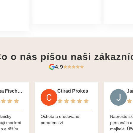
o o nás píšou
naši zákazní
4.9
Monika Fischerova
Ctirad Prokes
šničky
Ochota a erudované
Naprosto sk
kuji mockrát
poradenství
personálu a
up a těším
majitele. Úž