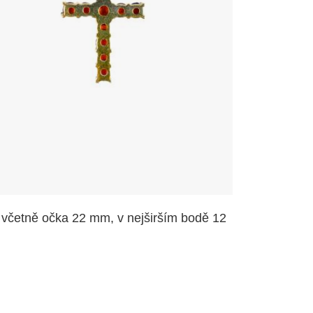
a včetně očka 22 mm, v nejširším bodě 12