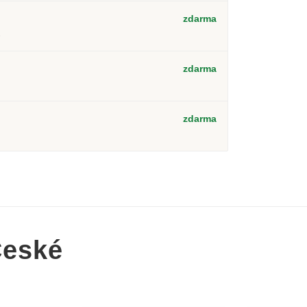
zdarma
2
zdarma
zdarma
České