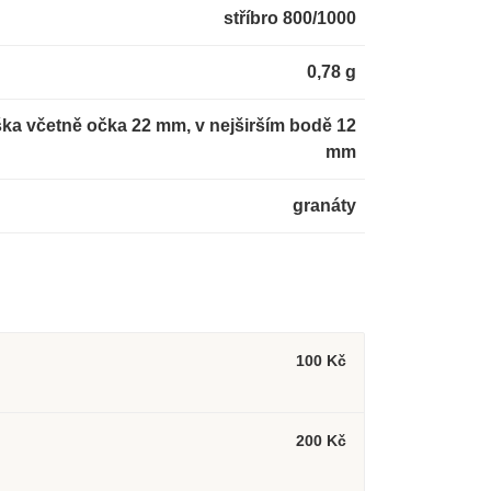
stříbro 800/1000
0,78 g
ka včetně očka 22 mm, v nejširším bodě 12
mm
granáty
100 Kč
200 Kč