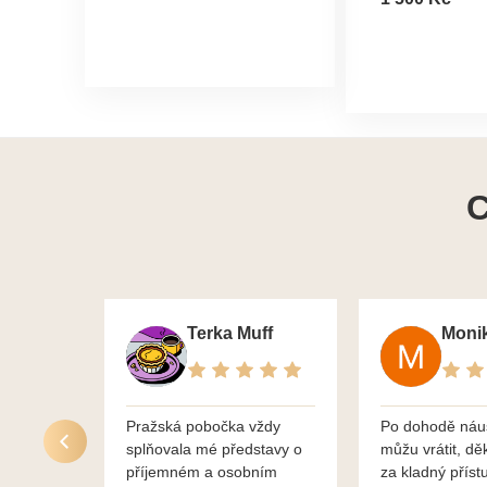
C
Terka Muff
Pražská pobočka vždy
Po dohodě náu
splňovala mé představy o
můžu vrátit, dě
příjemném a osobním
za kladný příst