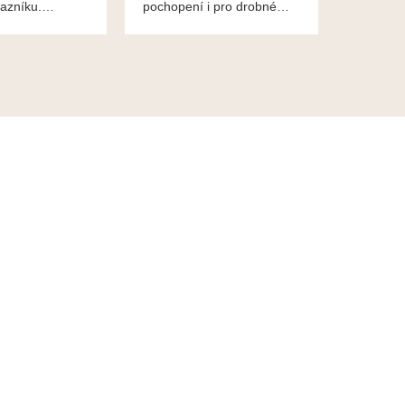
azníku.
pochopení i pro drobné
ěkuje,
chaotické jednání svvých
lavsa
klientů za což jim patří
dík...