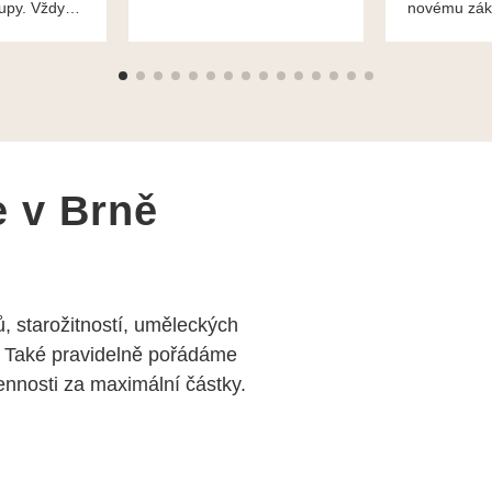
kupy. Vždy
novému zák
roblémové
Mnohokrát d
i
František H
e v Brně
, starožitností, uměleckých
 Také pravidelně pořádáme
nosti za maximální částky.