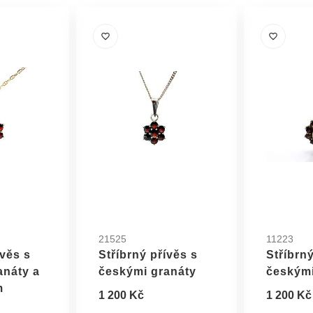
21525
11223
ívěs s
Stříbrný přívěs s
Stříbrný
anáty a
českými granáty
českými
m
1 200 Kč
1 200 Kč