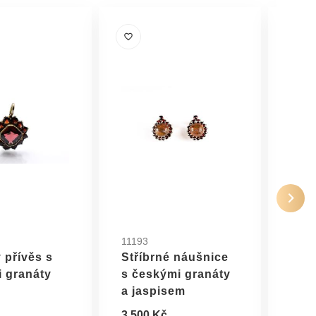
11193
1494
 přívěs s
Stříbrné náušnice
Stří
 granáty
s českými granáty
s če
a jaspisem
puz
3 500 Kč
2 90