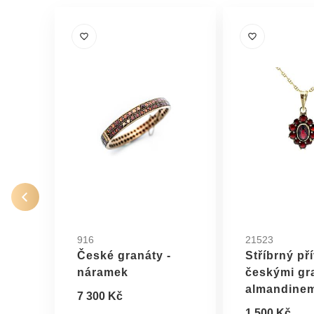
916
21523
České granáty -
Stříbrný př
náramek
českými gr
almandine
7 300 Kč
1 500 Kč