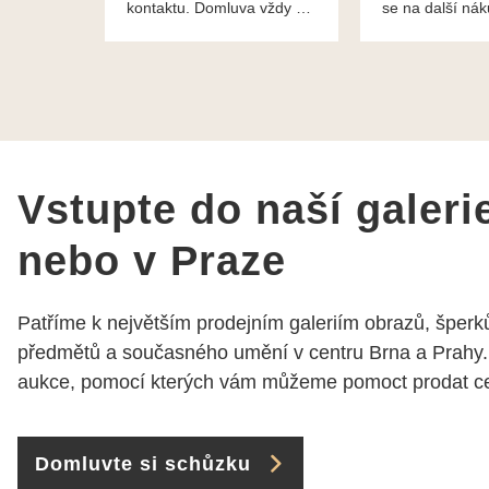
kontaktu. Domluva vždy na
se na další ná
profesionální úrovni a je
bylo vše bezp
vidět, že paní svému oboru
takže doporučuj
rozumí a zajímá je. Vždy
dobře a ochotně poradily a
šperky mi dělají jen radost.
Moc děkuji a doporučuji se
obrátit s radou i při výběru,
jak už bylo napsáno - na
Vstupte do naší galeri
požádání Vám šperky z
Brna dorazí i do Prahy.
nebo v Praze
Super !!! pí Papoušková
Patříme k největším prodejním galeriím obrazů, šperků
předmětů a současného umění v centru Brna a Prahy.
aukce, pomocí kterých vám můžeme pomoct prodat cen
Domluvte si schůzku