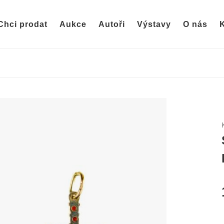
Chci prodat
Aukce
Autoři
Výstavy
O nás
K