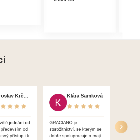
ci
Jaroslav Krčma
Klára Samková
vělé jednání od
GRACIANO je
Služby g
 především od
stsrožitnictví, se kterým se
jsou po 
asný přístup i k
dobře spolupracuje a mají
nadstand