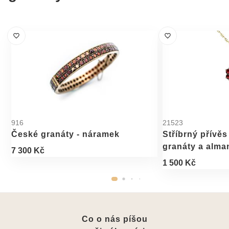
916
21523
České granáty - náramek
Stříbrný přívěs
granáty a alm
7 300 Kč
1 500 Kč
Co o nás píšou