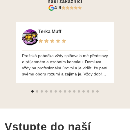
naši zákazníci
4.9
Terka Muff
Pražská pobočka vždy splňovala mé představy
Po
o příjemném a osobním kontaktu. Domluva
mo
vždy na profesionální úrovni a je vidět, že paní
ná
svému oboru rozumí a zajímá je. Vždy dobře a
do
ochotně poradily a šperky mi dělají jen radost.
Moc děkuji a doporučuji se obrátit s radou i při
výběru, jak už bylo napsáno - na požádání
Vám šperky z Brna dorazí i do Prahy. Super !!!
pí Papoušková
Vstupte do naší