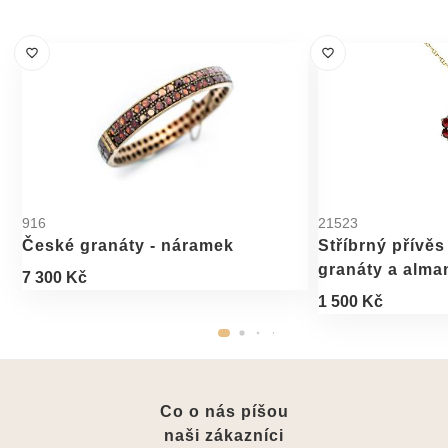
916
21523
České granáty - náramek
Stříbrný přívěs
granáty a alm
7 300 Kč
1 500 Kč
Co o nás píšou
naši zákazníci