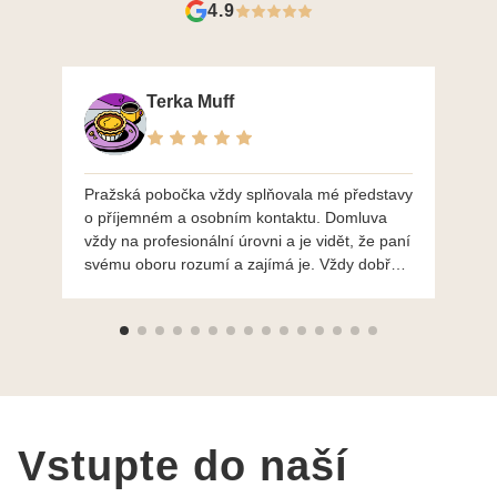
4.9
Terka Muff
Pražská pobočka vždy splňovala mé představy
Po
o příjemném a osobním kontaktu. Domluva
mo
vždy na profesionální úrovni a je vidět, že paní
ná
svému oboru rozumí a zajímá je. Vždy dobře a
do
ochotně poradily a šperky mi dělají jen radost.
Moc děkuji a doporučuji se obrátit s radou i při
výběru, jak už bylo napsáno - na požádání
Vám šperky z Brna dorazí i do Prahy. Super !!!
pí Papoušková
Vstupte do naší