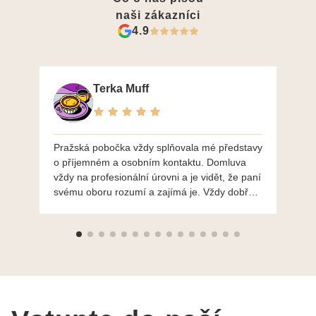
naši zákazníci
4.9
Terka Muff
Pražská pobočka vždy splňovala mé představy
Po
o příjemném a osobním kontaktu. Domluva
mo
vždy na profesionální úrovni a je vidět, že paní
ná
svému oboru rozumí a zajímá je. Vždy dobře a
do
ochotně poradily a šperky mi dělají jen radost.
Moc děkuji a doporučuji se obrátit s radou i při
výběru, jak už bylo napsáno - na požádání
Vám šperky z Brna dorazí i do Prahy. Super !!!
pí Papoušková