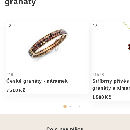
granáty
916
21523
České granáty - náramek
Stříbrný přívěs
granáty a alm
7 300 Kč
1 500 Kč
Co o nás píšou