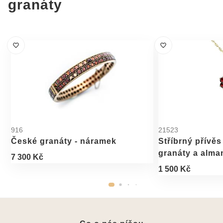
granáty
916
21523
České granáty - náramek
Stříbrný přívěs
granáty a alm
7 300 Kč
1 500 Kč