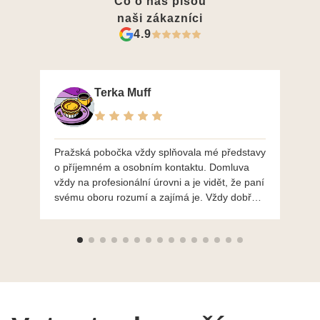
Co o nás píšou
naši zákazníci
4.9
Terka Muff
Pražská pobočka vždy splňovala mé představy
Po
o příjemném a osobním kontaktu. Domluva
mo
vždy na profesionální úrovni a je vidět, že paní
ná
svému oboru rozumí a zajímá je. Vždy dobře a
do
ochotně poradily a šperky mi dělají jen radost.
Moc děkuji a doporučuji se obrátit s radou i při
výběru, jak už bylo napsáno - na požádání
Vám šperky z Brna dorazí i do Prahy. Super !!!
pí Papoušková