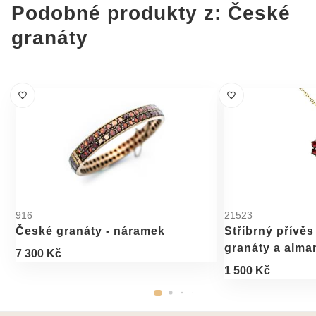
Podobné produkty z: České
granáty
916
21523
České granáty - náramek
Stříbrný přívěs
granáty a alm
7 300 Kč
1 500 Kč