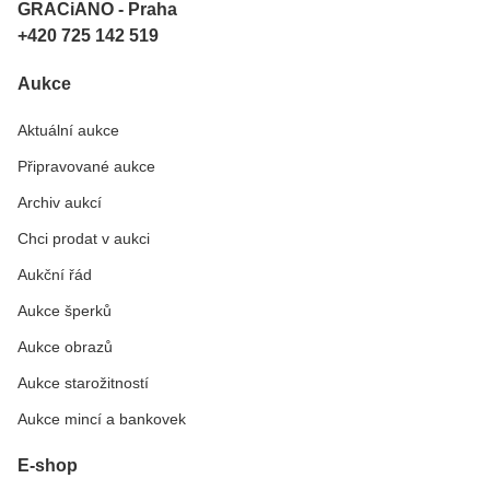
GRACiANO - Praha
+420 725 142 519
Aukce
Aktuální aukce
Připravované aukce
Archiv aukcí
Chci prodat v aukci
Aukční řád
Aukce šperků
Aukce obrazů
Aukce starožitností
Aukce mincí a bankovek
E-shop