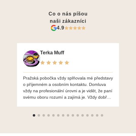
Co o nás píšou
naši zákazníci
4.9
Terka Muff
Pražská pobočka vždy splňovala mé představy
Po
o příjemném a osobním kontaktu. Domluva
mo
vždy na profesionální úrovni a je vidět, že paní
ná
svému oboru rozumí a zajímá je. Vždy dobře a
do
ochotně poradily a šperky mi dělají jen radost.
Moc děkuji a doporučuji se obrátit s radou i při
výběru, jak už bylo napsáno - na požádání
Vám šperky z Brna dorazí i do Prahy. Super !!!
pí Papoušková