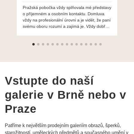
Pražská pobočka vždy splňovala mé představy
Po
o příjemném a osobním kontaktu. Domluva
mo
vždy na profesionální úrovni a je vidět, že paní
ná
svému oboru rozumí a zajímá je. Vždy dobře a
do
ochotně poradily a šperky mi dělají jen radost.
Moc děkuji a doporučuji se obrátit s radou i při
výběru, jak už bylo napsáno - na požádání
Vám šperky z Brna dorazí i do Prahy. Super !!!
pí Papoušková
Vstupte do naší
galerie v Brně nebo v
Praze
Patříme k největším prodejním galeriím obrazů, šperků,
starožitností, uměleckých předmětů a současného umění v