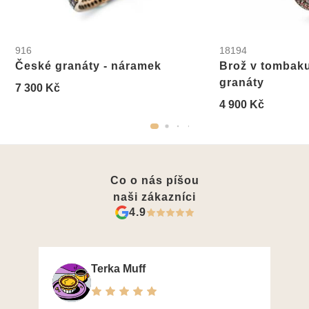
916
18194
České granáty - náramek
Brož v tombak
granáty
7 300 Kč
4 900 Kč
Co o nás píšou
naši zákazníci
4.9
Terka Muff