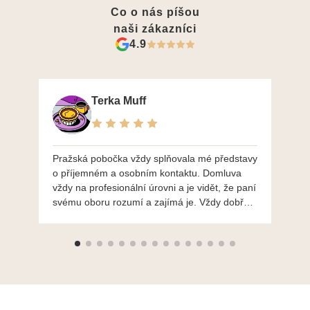
Co o nás píšou
naši zákazníci
4.9
Terka Muff
Pražská pobočka vždy splňovala mé představy
Po
o příjemném a osobním kontaktu. Domluva
mo
vždy na profesionální úrovni a je vidět, že paní
ná
svému oboru rozumí a zajímá je. Vždy dobře a
do
ochotně poradily a šperky mi dělají jen radost.
Moc děkuji a doporučuji se obrátit s radou i při
výběru, jak už bylo napsáno - na požádání
Vám šperky z Brna dorazí i do Prahy. Super !!!
pí Papoušková