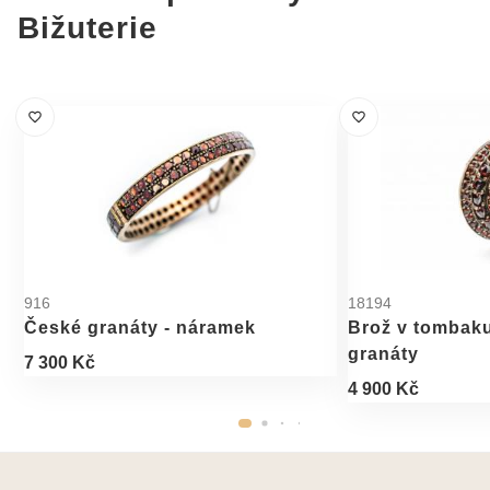
Bižuterie
916
18194
České granáty - náramek
Brož v tombak
granáty
7 300 Kč
4 900 Kč